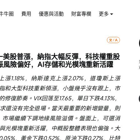
牛牛圈
費用
優惠與活動
財富專欄
更多
週一美股普漲，納指大幅反彈，科技權重股
振風險偏好，AI存儲和光模塊重新活躍
漲1.18%，納斯達克上漲2.07%，道瓊斯上漲
1%。納指和大型科技重新領漲，小盤幾乎沒有跟上，市
復節奏。VIX回落至17.65，單日下跌4.13%，
求還沒有完全退場。當天最重要的新增變量，則
，市場繼續下調地緣風險溢價。盤面上，可選消
儲與光模塊重新活躍，中概股整體表現也偏強。大
05%，黃金下跌0.52%，原油下跌0.27%，比特