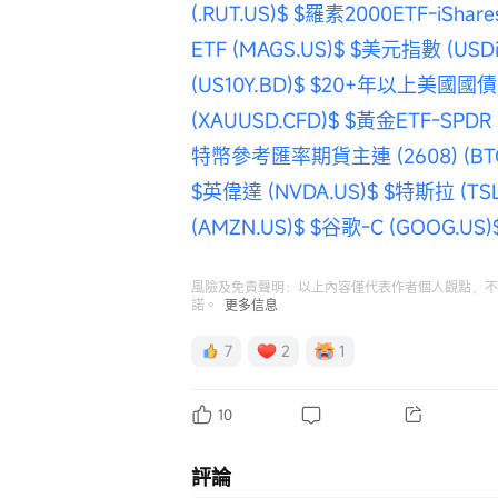
(.RUT.US)$
$羅素2000ETF-iShares
ETF (MAGS.US)$
$美元指數 (USDin
(US10Y.BD)$
$20+年以上美國國債ETF-
(XAUUSD.CFD)$
$黃金ETF-SPDR (
特幣參考匯率期貨主連 (2608) (BTCm
$英偉達 (NVDA.US)$
$特斯拉 (TSL
(AMZN.US)$
$谷歌-C (GOOG.US)
風險及免責聲明：以上內容僅代表作者個人觀點，不
諾。
更多信息
7
2
1
10
評論