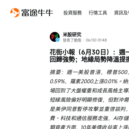
投資服務
行情工具
資訊及
米股研究
發表了動態
 · 
06/30 01:48
花街小報（6月30日）：
回歸強勢；地緣局勢降溫提
摘要：週一美股普漲，標普500上
0.59%，羅素2000上漲0.0
場回到了大盤權重和成長風格主導的修
短線風險偏好明顯修復，但對沖需
是美伊同意暫停攻擊並重啓談判
費、科技和通信服務走強，AI存
類資產方面，10年美債收益率上漲0.