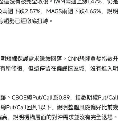
還沒有被完全收復。IWM兩週上漲1.47%，仍是
週下跌2.57%，MAGS兩週下跌4.65%，說明
線趨勢已經徹底扭轉。
3%，說明短線保護需求繼續回落。CNN恐懼貪婪指數升
情緒有所修復，但還停留在偏謹慎區域，沒有進入明
E總Put/Call爲0.89，指數期權Put/Call
.70。總Put/Call回到1以下，說明整體風險偏好比前幾
仍然偏高，說明機構層面的對沖需求並沒有完全退場。