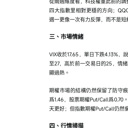
從兩週維度看，科技權重此前的調整
四大指數里相對更穩的方向；QQQ兩
週一更像一次有力反彈，而不是短
三、市場情緒
VIX收於17.65，單日下跌4.1
至27，高於前一交易日的25，
顯過熱。
期權市場的結構仍然保留了防守痕跡。CBO
爲1.46，股票期權Put/Call爲0
天更好；但指數期權Put/Call
四、行情掃描