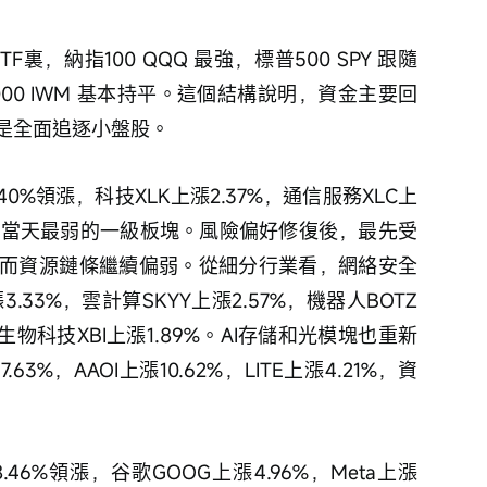
裏，納指100 QQQ 最強，標普500 SPY 跟隨
000 IWM 基本持平。這個結構說明，資金主要回
是全面追逐小盤股。
.40%領漲，科技XLK上漲2.37%，通信服務XLC上
2%，是當天最弱的一級板塊。風險偏好修復後，最先受
而資源鏈條繼續偏弱。從細分行業看，網絡安全
3.33%，雲計算SKYY上漲2.57%，機器人BOTZ
%，生物科技XBI上漲1.89%。AI存儲和光模塊也重新
.63%，AAOI上漲10.62%，LITE上漲4.21%，資
.46%領漲，谷歌GOOG上漲4.96%，Meta上漲