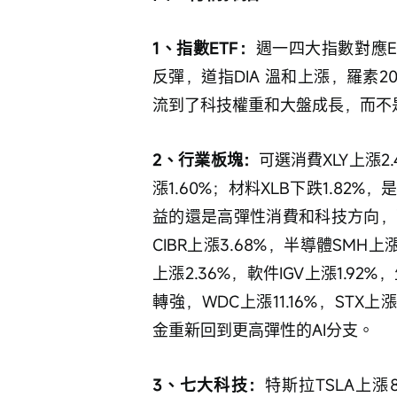
1、指數ETF：
週一四大指數對應ETF
反彈，道指DIA 溫和上漲，羅素2
流到了科技權重和大盤成長，而不
2、行業板塊：
可選消費XLY上漲2
漲1.60%；材料XLB下跌1.8
益的還是高彈性消費和科技方向，
CIBR上漲3.68%，半導體SMH上漲
上漲2.36%，軟件IGV上漲1.92
轉強，WDC上漲11.16%，STX上漲7
金重新回到更高彈性的AI分支。
3、七大科技：
特斯拉TSLA上漲8