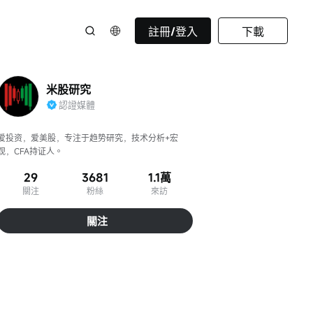
註冊/登入
下載
米股研究
認證媒體
爱投资，爱美股，专注于趋势研究，技术分析+宏
观，CFA持证人。
29
3681
1.1萬
關注
粉絲
來訪
關注