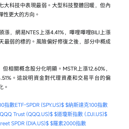
8%，在七大科技中表現最弱。大型科技整體回暖，但內
彈性更大的方向。
%領漲，網易NTES上漲4.41%，嗶哩嗶哩BILI上漲
，是當天最弱的標的。風險偏好修復之後，部分中概成
%，但相關概念股分化明顯。MSTR上漲12.60%，
下跌3.51%。這說明資金對代理資產和交易平台的偏
化。
0指數ETF-SPDR (SPY.US)$
$納斯達克100指數 
QQQ Trust (QQQ.US)$
$道瓊斯指數 (.DJI.US)$
t SPDR (DIA.US)$
$羅素2000指數 