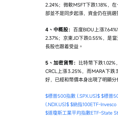
2.24%；微軟MSFT下跌1.1
部並不是同步起漲，資金仍在挑選
4、中概股：
百度BIDU上漲7.64
2.37%；京東JD下跌0.55%
長股也跟着受益。
5、加密貨幣：
比特幣下跌1.02
CRCL上漲3.25%，而MARA
好，已經和幣價本身出現了明顯分
$標普500指數 (.SPX.US)$
$標普50
(.NDX.US)$
$納指100ETF-Invesco 
$道瓊斯工業平均指數ETF-State Stree