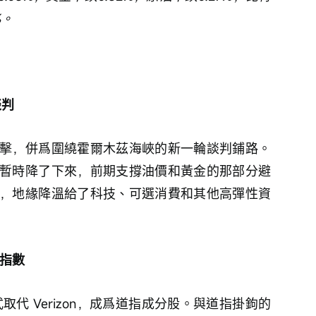
%。
談判
擊，併爲圍繞霍爾木茲海峽的新一輪談判鋪路。
暫時降了下來，前期支撐油價和黃金的那部分避
，地緣降溫給了科技、可選消費和其他高彈性資
均指數
盤前正式取代 Verizon，成爲道指成分股。與道指掛鉤的