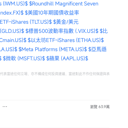
 (IWM.US)$
$Roundhill Magnificent Seven 
dex.FX)$
$美國10年期國債收益率 
iShares (TLT.US)$
$黃金/美元 
GLD.US)$
$標普500波動率指數 (.VIX.US)$
$比
ain.US)$
$以太坊ETF-iShares (ETHA.US)$
A.US)$
$Meta Platforms (META.US)$
$亞馬遜 
$
$微軟 (MSFT.US)$
$蘋果 (AAPL.US)$
代表富途任何立場，亦不構成任何投資建議，富途對此不作任何保證與承
瀏覽 63.9萬