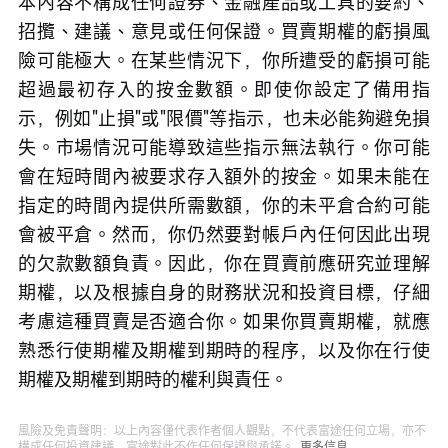
本內容不構成任何證券、金融產品或工具的要約、
招攬、建議、意見或任何保證。買賣期權的虧損風
險可能極大。在某些情況下，你所遭受的虧損可能
超過最初存入的按金數額。即使你設定了備用指
示，例如"止損"或"限價"等指示，也未必能夠避免損
失。市場情況可能導致這些指示無法執行。你可能
會在短時間內被要求存入額外的按金。如果未能在
指定的時間內提供所需數額，你的未平倉合約可能
會被平倉。然而，你仍然要對帳戶內任何因此出現
的欠款數額負責。因此，你在買賣前應研究並理解
期權，以及根據自身的財務狀況和投資目標，仔細
考慮這種買賣是否適合你。如果你買賣期權，就應
熟悉行使期權及期權到期時的程序，以及你在行使
期權及期權到期時的權利與責任。
風險及免責聲明：以上內容僅代表作者個人觀點，不代表富途任何立場，亦不
構成任何投資建議，富途對此不作任何保證與承諾。
更多信息