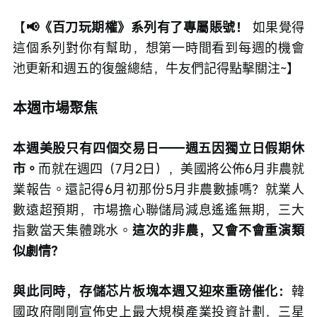
【
📢《百刀玩期權》系列有了專屬賬號！
 如果覺得
這個系列對你有幫助，想第一時間看到每週的機會
池更新和週五的復盤總結，牛友們記得點擊關注~】
本週市場聚焦
本週美股只有四個交易日——週五因獨立日假期休
市。
而就在週四（7月2日），美國將公佈6月非農就
業報告。還記得6月初那份5月非農數據嗎？就業人
數遠超預期，市場擔心聯儲局減息遙遙無期，三大
指數當天集體跳水。
這次的非農，又會不會重演類
似劇情？
與此同時，存儲芯片板塊本週又迎來重磅催化：
韓
國政府剛剛宣佈史上最大規模產業投資計劃，三星 