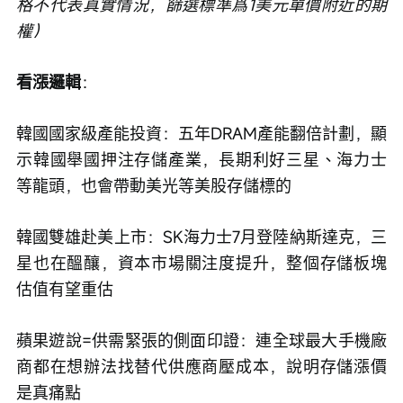
格不代表真實情況，篩選標準爲1美元單價附近的期
權）
看漲邏輯
：
韓國國家級產能投資：五年DRAM產能翻倍計劃，顯
示韓國舉國押注存儲產業，長期利好三星、海力士
等龍頭，也會帶動美光等美股存儲標的
韓國雙雄赴美上市：SK海力士7月登陸納斯達克，三
星也在醞釀，資本市場關注度提升，整個存儲板塊
估值有望重估
蘋果遊說=供需緊張的側面印證：連全球最大手機廠
商都在想辦法找替代供應商壓成本，說明存儲漲價
是真痛點