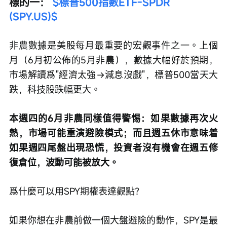
標的一： 
$標普500指數ETF-SPDR 
(SPY.US)$
非農數據是美股每月最重要的宏觀事件之一。上個
月（6月初公佈的5月非農），數據大幅好於預期，
市場解讀爲"經濟太強→減息沒戲"，標普500當天大
跌，科技股跌幅更大。
本週四的6月非農同樣值得警惕：如果數據再次火
熱，市場可能重演避險模式；而且週五休市意味着
如果週四尾盤出現恐慌，投資者沒有機會在週五修
復倉位，波動可能被放大。
爲什麼可以用SPY期權表達觀點？
如果你想在非農前做一個大盤避險的動作，SPY是最