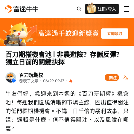
註冊/登入
迎新驚喜賞 股票/BTC等任你揀!
百刀期權機會池 | 非農避險？存儲反彈？
獨立日前的關鍵抉擇
百刀玩期权
關注
發表了文章
 · 
06/29 09:13
 · 
牛友們好，歡迎來到本週的《百刀玩期權》機會
池！每週我們圍繞清晰的市場主線，圈出值得關注
的低門檻期權機會。不講一日千倍的暴利故事，只
講：邏輯是什麼、值不值得關注、以及風險在哪
裏。