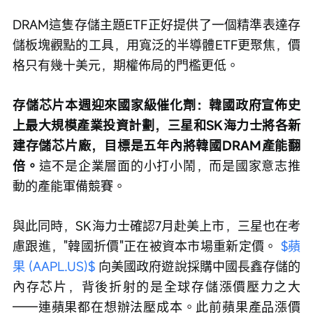
DRAM這隻存儲主題ETF正好提供了一個精準表達存
儲板塊觀點的工具，用寬泛的半導體ETF更聚焦，價
格只有幾十美元，期權佈局的門檻更低。
存儲芯片本週迎來國家級催化劑：韓國政府宣佈史
上最大規模產業投資計劃，三星和SK海力士將各新
建存儲芯片廠，目標是五年內將韓國DRAM產能翻
倍。
這不是企業層面的小打小鬧，而是國家意志推
動的產能軍備競賽。
與此同時，SK海力士確認7月赴美上市，三星也在考
慮跟進，"韓國折價"正在被資本市場重新定價。 
$蘋
果 (AAPL.US)$
 向美國政府遊說採購中國長鑫存儲的
內存芯片，背後折射的是全球存儲漲價壓力之大
——連蘋果都在想辦法壓成本。此前蘋果產品漲價