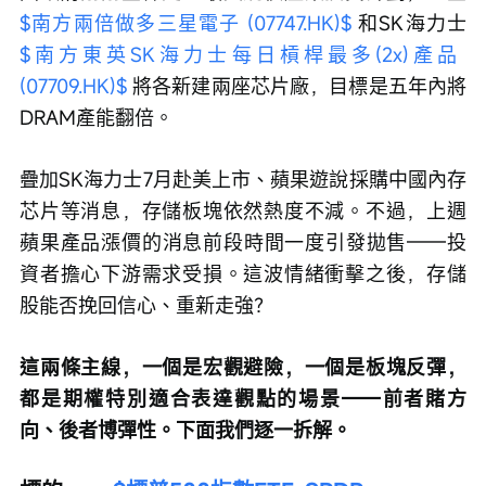
$南方兩倍做多三星電子 (07747.HK)$
 和SK海力士 
$南方東英SK海力士每日槓桿最多(2x)產品 
(07709.HK)$
 將各新建兩座芯片廠，目標是五年內將
DRAM產能翻倍。
疊加SK海力士7月赴美上市、蘋果遊說採購中國內存
芯片等消息，存儲板塊依然熱度不減。不過，上週
蘋果產品漲價的消息前段時間一度引發拋售——投
資者擔心下游需求受損。這波情緒衝擊之後，存儲
股能否挽回信心、重新走強？
這兩條主線，一個是宏觀避險，一個是板塊反彈，
都是期權特別適合表達觀點的場景——前者賭方
向、後者博彈性。下面我們逐一拆解。