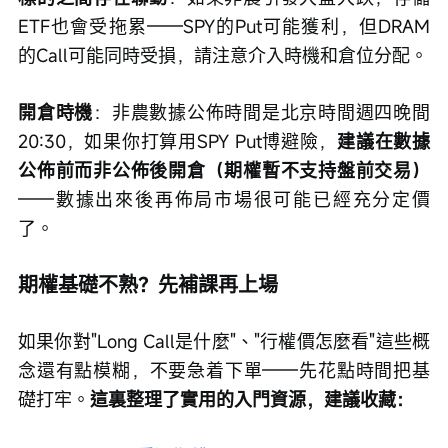
ETF也會受拖累——SPY的Put可能獲利，但DRAM
的Call可能同時受損，請注意介入時機和倉位分配。
開倉時機
：非農數據公佈時間是北京時間週四晚間
20:30，如果你打算用SPY Put博避險，
建議在數據
公佈前而非公佈後開倉（期權暫不支持盤前交易）
——數據出來後再佈局市場很可能已經充分定價
了。
期權基礎不熟？先補課再上場
如果你對"Long Call是什麼"、"行權價怎麼看"這些概
念還有點模糊，不要急着下單——先花點時間把基
礎打牢。
這裏整理了實用的入門資源，建議收藏：