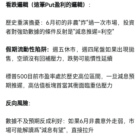
看跌邏輯（這筆Put盈利的邏輯）
：
歷史重演擔憂：6月初的非農"炸"過一次市場，投資
者對強勁數據的條件反射是"減息推遲=利空"
假期流動性陷阱：
週五休市，週四尾盤如果出現拋
售，空頭沒有回補壓力，跌勢可能慣性延續
標普500目前市盈率處於歷史高位區間，一旦減息預
期推遲，高估值板塊首當其衝面臨重估壓力
反向風險
：
數據不及預期反成利好：如果6月非農意外走弱，市
場可能解讀爲"減息有望"，直接拉升