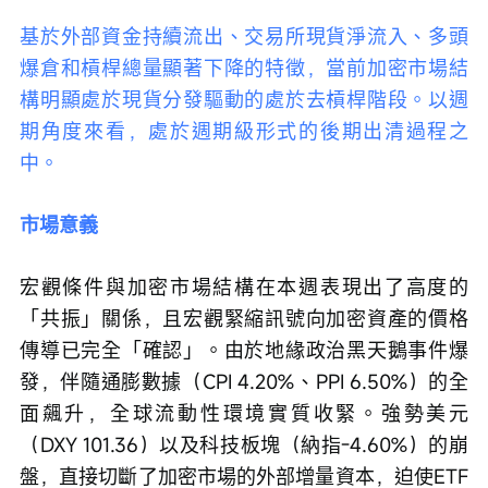
基於外部資金持續流出、交易所現貨淨流入、多頭
爆倉和槓桿總量顯著下降的特徵，當前加密市場結
構明顯處於現貨分發驅動的處於去槓桿階段。以週
期角度來看，處於週期級形式的後期出清過程之
中。
市場意義
宏觀條件與加密市場結構在本週表現出了高度的
「共振」關係，且宏觀緊縮訊號向加密資產的價格
傳導已完全「確認」。由於地緣政治黑天鵝事件爆
發，伴隨通膨數據（CPI 4.20%、PPI 6.50%）的全
面飆升，全球流動性環境實質收緊。強勢美元
（DXY 101.36）以及科技板塊（納指-4.60%）的崩
盤，直接切斷了加密市場的外部增量資本，迫使ETF