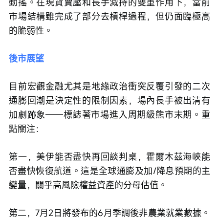
動搖。在現貨賣壓和長手減持的雙重作用下，當前
市場結構雖完成了部分去槓桿過程，但仍面臨極高
的脆弱性。
後市展望
目前宏觀金融尤其是地緣政治衝突反覆引發的二次
通膨回潮是決定性的限制因素，場內長手被出清有
加劇跡象——標誌著市場進入周期級熊市末期。重
點關注：
第一，美伊能否盡快再回談判桌，霍爾木茲海峽能
否盡快恢復航道。這是全球通膨及加/降息預期的主
變量，關乎高風險權益資產的分母估值。
第二，7月2日將發布的6月季調後非農業就業數據。