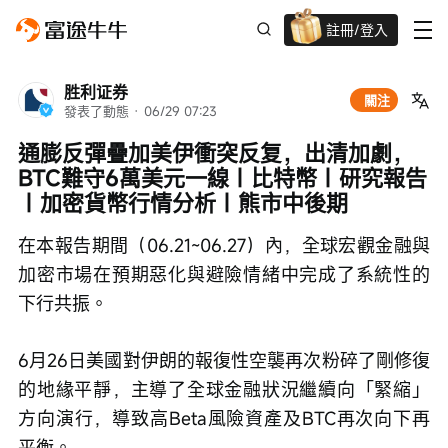
註冊/登入
新客限時
高達過千蚊獎賞
胜利证券
關注
發表了動態
 · 
06/29 07:23
通膨反彈疊加美伊衝突反复，出清加劇，
BTC難守6萬美元一線｜比特幣｜研究報告
｜加密貨幣行情分析｜熊市中後期
在本報告期間（06.21~06.27）內，全球宏觀金融與
加密市場在預期惡化與避險情緒中完成了系統性的
下行共振。
6月26日美國對伊朗的報復性空襲再次粉碎了剛修復
的地緣平靜，主導了全球金融狀況繼續向「緊縮」
方向演行，導致高Beta風險資產及BTC再次向下再
平衡。