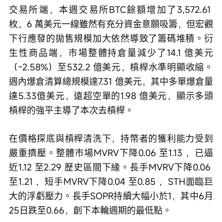
交易所端，本週交易所BTC餘額增加了3,572.61 
枚，6 萬美元一線雖然有充分資金意願吸籌，但宏觀
下行應發的拋售規模加大依然導致了籌碼堆積。衍
生性商品端，市場整體持倉量減少了14.1 億美元
（-2.58%）至532.2 億美元，槓桿水準明顯收縮。
週內爆倉清算總規模達7.31 億美元，其中多單爆倉量
達5.33億美元，遠超空單的1.98 億美元，顯示多頭
槓桿的強平主導了本次去槓桿。
在價格探底與槓桿清洗下，持幣者的獲利能力受到
嚴重擠壓。整體市場MVRV下降0.06 至1.13 ，已逼
近1.12 至2.29 歷史區間下緣。長手MVRV下降0.06 
至1.21 ，短手MVRV下降0.04 至0.85 ，STH面臨巨
大的浮虧壓力。長手SOPR持續大幅小於1，其中6月
25日跌至0.66，創下本輪週期的最低點。