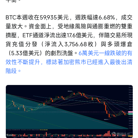
BTC本週收在59,935美元，週跌幅達6.68%，成交
量放大。資金面上，受地緣風險與通膨重燃的雙重
擠壓，ETF通道淨流出達17.6億美元，伴隨交易所現
貨充值分發（淨流入3,756.68枚）與多頭爆倉
（5.33億美元）的劇烈洗盤。
6萬美元一線跌破的有
效性不斷提升，標誌著加密熊市已經進入最後出清
階段。