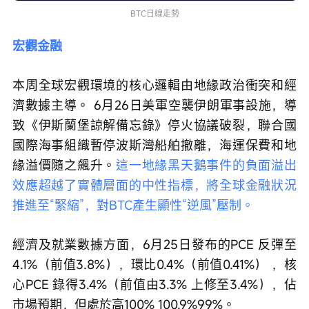
BTC日線走勢
宏觀金融
本周全球宏觀環境的核心邏輯由地緣政治衝突和經
濟數據主導。 6月26日美軍空襲伊朗軍事設施，導
致《伊斯蘭堡諒解備忘錄》停火協議破裂，聯合國
國際海事組織暫停波斯灣船舶撤離，海運保費和地
緣溢價隨之飆升。
這一地緣黑天鵝事件的負面溢出
效應超越了實體層面的中性指標，將全球金融狀況
推進至“緊縮”，對BTC產生顯性“逆風”壓制。
經濟及就業數據方面，6月25日發布的PCE 反彈至
4.1%（前值3.8%），環比0.4%（前值0.41%） ，核
心PCE 錄得3.4%（前值由3.3% 上修至3.4%），佔
市場預期，但處於高100% 100.9%99%。