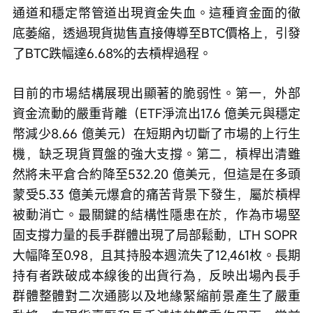
通道和穩定幣管道出現資金失血。這種資金面的徹
底萎縮，透過現貨拋售直接傳導至BTC價格上，引發
了BTC跌幅達6.68%的去槓桿過程。
目前的市場結構展現出顯著的脆弱性。第一，外部
資金流動的嚴重背離（ETF淨流出17.6 億美元與穩定
幣減少8.66 億美元）在短期內切斷了市場的上行生
機，缺乏現貨買盤的強大支撐。第二，槓桿出清雖
然將未平倉合約降至532.20 億美元，但這是在多頭
蒙受5.33 億美元爆倉的痛苦背景下發生，屬於槓桿
被動消亡。最關鍵的結構性隱患在於，作為市場堅
固支撐力量的長手群體出現了局部鬆動，LTH SOPR 
大幅降至0.98，且其持股本週流失了12,461枚。長期
持有者跌破成本線後的出貨行為，反映出場內長手
群體整體對二次通膨以及地緣緊縮前景產生了嚴重