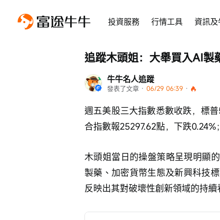
投資服務
行情工具
資訊及
追蹤木頭姐：大舉買入AI製藥
牛牛名人追蹤
發表了文章
 · 
06/29 06:39
 · 
週五美股三大指數悉數收跌，標普50
合指數報25297.62點，下跌0.24
木頭姐當日的操盤策略呈現明顯的
製藥、加密貨幣生態及新興科技標
反映出其對破壞性創新領域的持續