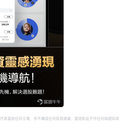
代表富途任何立場，亦不構成任何投資建議，富途對此不作任何保證與承