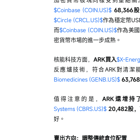
$Coinbase (COIN.US)$
 68,3
$Circle (CRCL.US)$
作為穩定幣U
而
$Coinbase (COIN.US)$
作為美國
密貨幣市場的進一步成熟。
核能科技方面，
ARK買入
$X-Energ
反應爐技術，符合ARK對清潔
Biomedicines (GENB.US)$
 63,7
值得注意的是，
ARK還增持
Systems (CBRS.US)$
 20,482股，
好。
賣出方向：調整傳統倉位配置