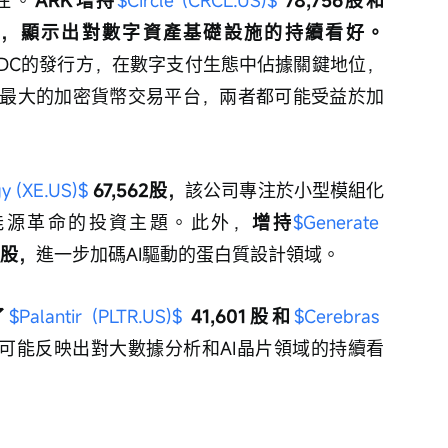
66股，顯示出對數字資產基礎設施的持續看好。
SDC的發行方，在數字支付生態中佔據關鍵地位，
最大的加密貨幣交易平台，兩者都可能受益於加
y (XE.US)$
 67,562股，
該公司專注於小型模組化
能源革命的投資主題。此外，
增持
$Generate 
68股，
進一步加碼AI驅動的蛋白質設計領域。
了
$Palantir (PLTR.US)$
 41,601股和
$Cerebras 
可能反映出對大數據分析和AI晶片領域的持續看