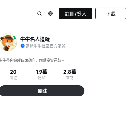
註冊/登入
下載
牛牛名人追蹤
富途牛牛社區官方賬號
牛牛帶你追蹤巨頭動向，解碼投資訊號。
20
1.9萬
2.8萬
關注
粉絲
來訪
關注