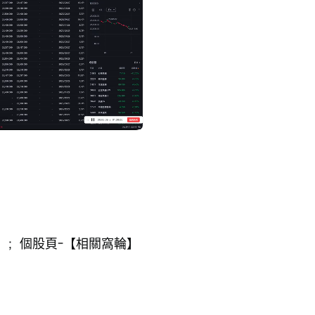
d
:
播
放
速
度
】；個股頁-【相關窩輪】