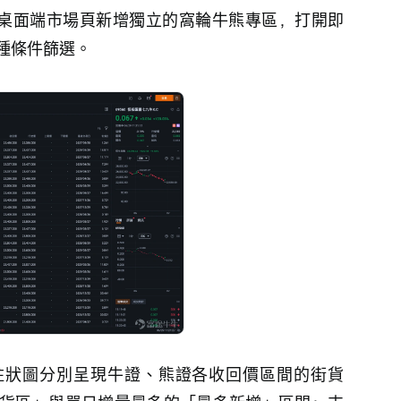
桌面端市場頁新增獨立的窩輪牛熊專區，打開即
種條件篩選。
柱狀圖分別呈現牛證、熊證各收回價區間的街貨