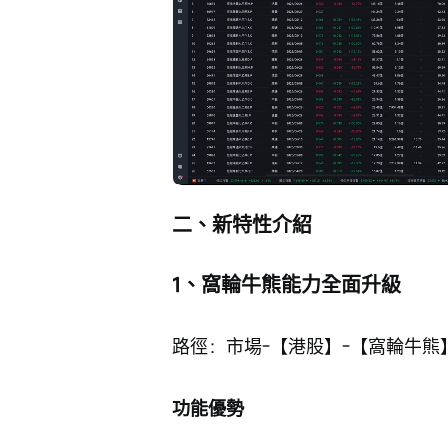
Loade
Progress
:
取
0%
0%
消
/
靜
音
二、新特性介紹
1、窩輪牛熊能力全面升級
路徑：市場-【港股】-【窩輪牛熊
功能優勢