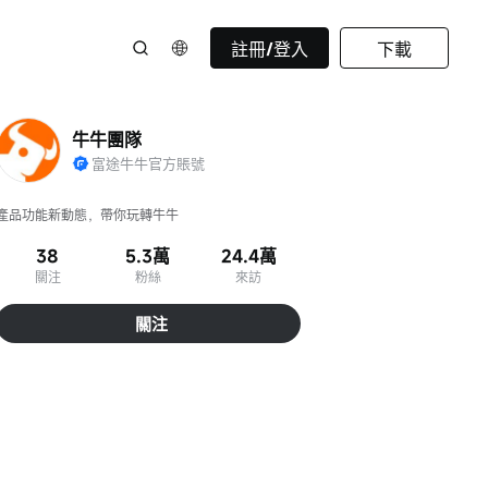
註冊/登入
下載
牛牛團隊
富途牛牛官方賬號
產品功能新動態，帶你玩轉牛牛
38
5.3萬
24.4萬
關注
粉絲
來訪
關注