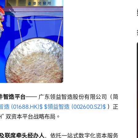
件智造平台
—— 广东领益智造股份有限公司（简
造 (01688.HK)$
$領益智造 (002600.SZ)$
 ）正
H” 双资本平台战略布局。
人及联席牵头经办人
，依托一站式数字化资本服务