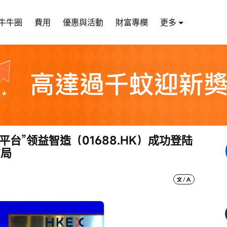
牛牛圈
費用
優惠與活動
財富專欄
更多
台”领益智造（01688.HK）成功登陆
布局