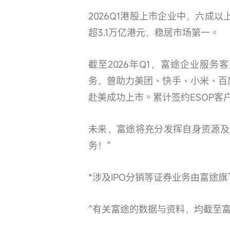
2026Q1港股上市企业中，六成以
超3.1万亿港元，稳居市场第一。
截至2026年Q1，富途企业服务客
务，曾助力美团、快手、小米、百
赴美成功上市。累计签约ESOP客户
未来，富途将充分发挥自身资源及
务！^
*涉及IPO分销等证券业务由富途
^有关富途的数据与资料，均截至富途