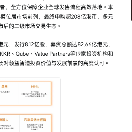
者，全方位保障企业全球发售流程高效落地。本
模位居市场前列，最终申购超208亿港币，多元
市后的二级市场交易生态。
8港元，发行8.12亿股，募资总额达82.66亿港元，
Qube、Value Partners等19家投资机构和
场对领益智造投资价值与发展前景的高度认可。