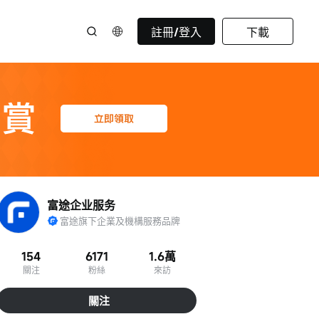
註冊/登入
下載
富途企业服务
富途旗下企業及機構服務品牌
154
6171
1.6萬
關注
粉絲
來訪
關注