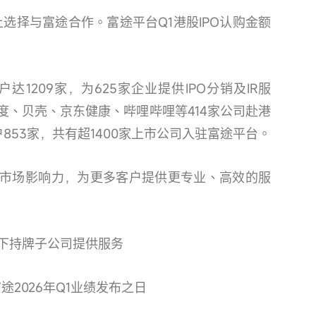
上选择与富途合作。富途平台Q1港股IPO认购金额
户达1209家，为625家企业提供IPO分销及IR服
度、贝壳、京东健康、哔哩哔哩等414家公司赴港
853家，共有超1400家上市公司入驻富途平台。
市场影响力，为更多客户提供更专业、高效的服
旗下持牌子公司提供服务
2026年Q1业绩发布之日