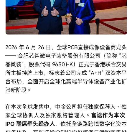
2026 年 6 月 26 日，全球PCB直接成像设备商龙头
—— 合肥芯碁微电子装备股份有限公司（简称 “芯
碁微装”，股票代码 9630.HK）正式于香港联合交易
所主板挂牌上市，标志着公司完成 “A+H” 双资本平
台布局，全面开启全球化高端半导体设备产业化扩
张新阶段。
在本次全球发售中，中金公司担任独家保荐人、独
家全球协调人及独家账簿管理人。
富途作为本次 
IPO 联席牵头经办人
，依托全链路跨境数字化资本