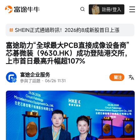
註冊/登入
迎新驚喜賞 股票/BTC等任你揀!
SHEIN正式通過聆訊！2026約8成新股首日上漲
富途助力“全球最大PCB直接成像设备商”
芯碁微装（9630.HK）成功登陆港交所，
上市首日最高升幅超107%
富途企业服务
關注
參與了話題
 · 
06/26 11:31