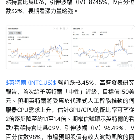
漲持倉比爲0.76，引伸波幅（IV）87.45%，IV百分位
數32%，長期看漲力量略強。
$英特爾 (INTC.US)$
 盤前跌-3.45%，高盛發表研究
報告，首次給予英特爾「中性」評級，目標價150美
元。預期英特爾將受惠於代理式人工智能推動的伺
服器CPU需求上升，估計GPU/CPU的配比率可望從
2倍逐步降至約1.1至1.4倍。期權信號顯示英特爾的看
跌/看漲持倉比爲0.99，引伸波幅（IV）96.49%，IV
百分位數98%，市場預期股價有較大波動風險的同