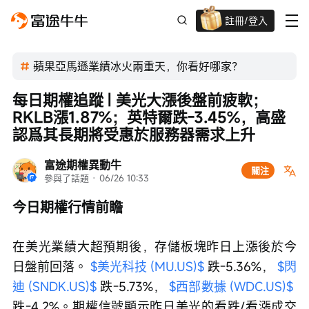
註冊/登入
迎新驚喜賞 股票/BTC等任你揀!
蘋果亞馬遜業績冰火兩重天，你看好哪家？
每日期權追蹤 | 美光大漲後盤前疲軟；
RKLB漲1.87%；英特爾跌-3.45%，高盛
認爲其長期將受惠於服務器需求上升
富途期權異動牛
關注
參與了話題
 · 
06/26 10:33
今日期權行情前瞻
在美光業績大超預期後，存儲板塊昨日上漲後於今
日盤前回落。 
$美光科技 (MU.US)$
 跌-5.36%， 
$閃
迪 (SNDK.US)$
 跌-5.73%， 
$西部數據 (WDC.US)$
跌-4.2%。期權信號顯示昨日美光的看跌/看漲成交