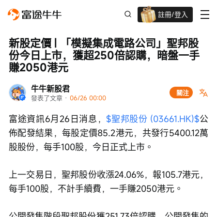
註冊/登入
迎新驚喜賞 股票/BTC等任你揀!
新股定價 | 「模擬集成電路公司」聖邦股
份今日上市，獲超250倍認購，暗盤一手
賺2050港元
牛牛新股君
關注
發表了文章
 · 
06/26 00:00
富途資訊6月26日消息，
$聖邦股份 (03661.HK)$
公
佈配發結果，每股定價85.2港元，共發行5400.12萬
股股份，每手100股，今日正式上市。
上一交易日，聖邦股份收漲24.06%，報105.7港元，
每手100股，不計手續費，一手賺2050港元。
公開發售階段聖邦股份獲251.73倍認購，公開發售的