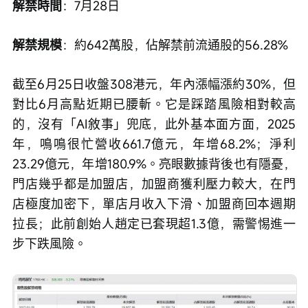
解禁時間
：7月28日
解禁規模
：約642萬股，佔解禁前流通股的56.28%
截至6月25日收盤308港元，年內漲幅漲約30%，但
對比6月高點近期已腰斬。它是踩踏風險相對較高
的，沒有「AI敘事」兜底，此外基本面方面，2025
年，鳴鳴很忙營收661.7億元，年增68.2%；淨利
23.29億元，年增180.9%。亮眼數據背後也有隱憂，
門店幾乎都是加盟店，加盟商獲利壓力較大，在門
店極度加密下，單店月收入下滑、加盟商回本週期
拉長；此前創始人趙定已套現超1.3億，需警惕進一
步下跌風險。