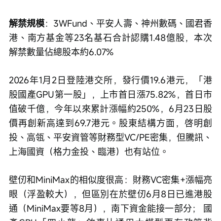
解禁規模
：3WFund、平安人壽、神州數碼、國君香
港、南方基金等23名基石合計認購1.48億股，本次
解禁數量佔總股本約6.07%
2026年1月2日登陸港交所，發行價19.6港元，「港
股國產GPU第一股」，上市首日漲75.82%，首日市
值破千億，今年以來累計漲幅約250%，6月23日股
價再創新高達到69.7港元。股東結構方面，啓明創
投、高瓴、平安資管等財務型VC/PE密集，但騰訊、
上海國資（格力金投、臨港）也有站位。
壁仞和MiniMax的相似度很高：財務VC密集+漲幅亮
眼（浮盈較大），但區別在於壁仞6月8日已進港股
通（MiniMax要等8月），南下資金能接一部分； 國