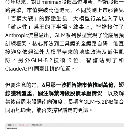
今年以來，對比minimax股價高位腰斬，智譜股價一
路高歌，市值突破萬億港元，不同於剛上市那會兒
「百模大戰」的野蠻生長，大模型行業進入了以
「確定性」爲王的下半場。敘事上，智譜接住了
Anthropic流量溢出，GLM系列模型實現了從底層預
訓練框架、核心算法到工具鏈的全鏈路自研，能直
接避免依賴海外大模型帶來的地緣政治及斷供風
險。另外GLM-5.2技術卡位，智譜站到了和
Claude/GPT同臺比拼的位置。
但要注意的是，
6月那一波把智譜市值推到萬億，短
線獲利盤重，關注解禁時段股價承壓情況
，以及解
禁後首周港股通南向強度，長期向GLM-5.2的B端合
同落地節奏，能否支撐智譜走的更遠。