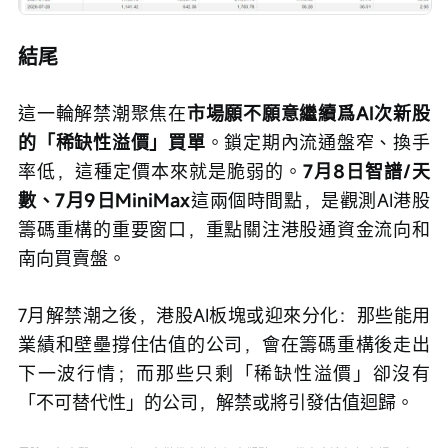
結尾
這一輪解禁潮聚焦在
市場願不願意繼續爲AI次新股
的「稀缺性溢價」買單
。鎖定期內流通盤窄、換手
率低，這種定價本來就是脆弱的。
7月8日智譜/天
數、7月9日MiniMax
這兩個時間點，是觀測AI港股
籌碼重構的重要窗口，重點關注港股通資金流向和
南向買賣盤。
7月解禁潮之後，港股AI板塊或迎來分化：那些能用
業績和壁壘撐住估值的公司，會在籌碼重構後走出
下一波行情；而那些只剩「稀缺性溢價」卻沒有
「不可替代性」的公司，解禁或將引發估值迴歸。