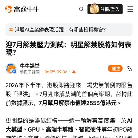
註冊/登入
迎新驚喜賞 股票/BTC等任你揀!
港股AI產業鏈表現活躍，有哪些投資機會？
迎7月解禁壓力測試：明星解禁股將如何表
現？
牛牛課堂
關注
參與了話題
 · 
06/25 09:06
 · 
2026年下半年，港股即將迎來一場史無前例的限售
股「泄洪」。7月迎來解禁潮的首個高峯期，彭博此
前數據顯示，
7月單月解禁市值達2553億港元。
更關鍵的是籌碼結構——這一輪解禁高度集中於
AI
大模型、GPU、高端半導體、智能硬件
等年初IPO熱