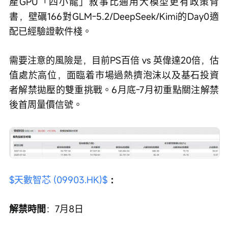
產GPU「四小龍」敘事比通用大模型更有政策背
書，壁礪166對GLM-5.2/DeepSeek/Kimi的Day0適
配已經驗證軟件棧。
需要注意的風險是，目前PS百倍 vs 英偉達20倍，估
值處於高位，面臨着市場過熱擠泡沫以及基石投資
者解禁拋壓的雙重挑戰。6月底-7月初重點關注解禁
後首周量價信號。
$天數智芯 (09903.HK)$
：
解禁時間
：7月8日