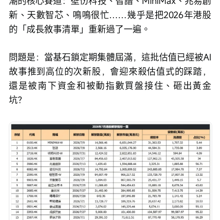
潮的核心賽道：壁仞科技、智譜、MiniMax、兆易創
新、天數智芯、鳴鳴很忙……幾乎是把2026年港股
的「成長敘事清單」重新過了一遍。
問題是：當基石鎖定期集體屆滿，這批估值已經被AI
故事推到高位的次新股，會迎來殺估值式的踩踏，
還是被南下資金和被動指數買盤接住、砸出黃金
坑？