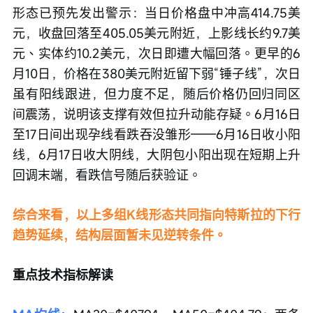
形态已预先发出警示：当日价格盘中冲高414.75美
元，收盘回落至405.05美元附近，上影线长约9.7美
元、实体约10.2美元，次日即遭大幅回落。更早的6
月10日，价格在380美元附近留下弱“锤子线”，次日
虽有阳线跟进，但力度不足，随后价格仍回归同区
间震荡，说明该支撑有效但拉升动能存疑。6月16日
至17日间出现孕线看跌吞没雏形——6月16日收小阳
线，6月17日收大阴线，大阴包小阳出现在短期上升
回调末端，看跌信号随后获验证。
综合来看，以上多组K线形态共同指向特斯拉的下行
趋势延续，结构层面暂未见逆转条件。
重点技术指标解读