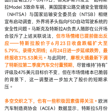
拉Model 3致命车祸，美国国家公路交通安全管理局
（NHTSA）与国家运输安全委员会（NTSB）相继
宣布启动调查，外界将矛头指向FSD自动驾驶系统的
安全性问题。马斯克及特斯拉AI负责人随即在公开场
合驳斥了上述关联说法，
但市场情绪已提前做出反
应——特斯拉股价于6月23日收盘跌幅扩大至
5.79%，录得大阴线；6月24日进一步延续跌势，最
终报收375.53美元。
与此同时，
摩根大通最新下调
了特斯拉第二季度汽车交付量预期，
尽管维持“持有”
评级及475美元目标价不变，但在市场情绪本已脆弱
的背景下，这一调整进一步加大了股价的短期承
压。
多空交织之下，也有一些积极因素值得关注。
欧洲
汽车制造商协会（ACEA）数据显示，特斯拉5月份