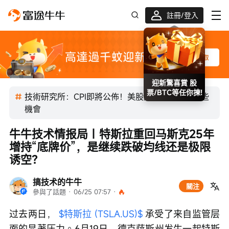
註冊/登入
迎新驚喜賞 股
票/BTC等任你揀!
技術研究所：CPI即將公佈！美股震盪行情下有哪些
機會
牛牛技术情报局｜特斯拉重回马斯克25年
增持“底牌价”，是继续跌破均线还是极限
诱空？
搞技术的牛牛
關注
參與了話題
 · 
06/25 07:57
 · 
过去两日， 
$特斯拉 (TSLA.US)$
 承受了来自监管层
面的显著压力。6月19日，德克萨斯州发生一起特斯