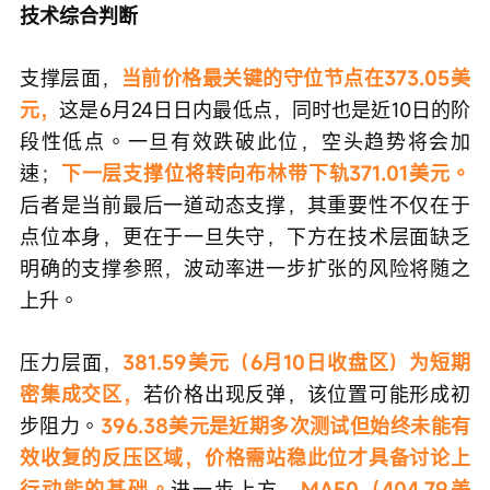
技术综合判断
支撑层面，
当前价格最关键的守位节点在373.05美
元，
这是6月24日日内最低点，同时也是近10日的阶
段性低点。一旦有效跌破此位，空头趋势将会加
速；
下一层支撑位将转向布林带下轨371.01美元。
后者是当前最后一道动态支撑，其重要性不仅在于
点位本身，更在于一旦失守，下方在技术层面缺乏
明确的支撑参照，波动率进一步扩张的风险将随之
上升。
压力层面，
381.59美元（6月10日收盘区）为短期
密集成交区，
若价格出现反弹，该位置可能形成初
步阻力。
396.38美元是近期多次测试但始终未能有
效收复的反压区域，价格需站稳此位才具备讨论上
行动能的基础。
进一步上方，
MA50（404.79美