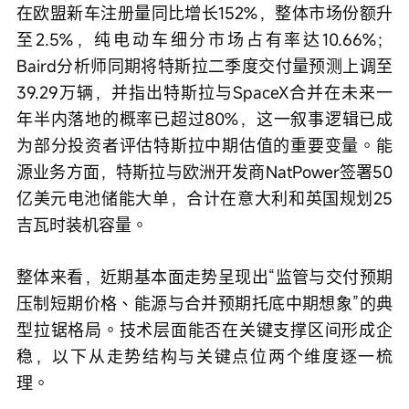
在欧盟新车注册量同比增长152%，整体市场份额升
至2.5%，纯电动车细分市场占有率达10.66%；
Baird分析师同期将特斯拉二季度交付量预测上调至
39.29万辆，并指出特斯拉与SpaceX合并在未来一
年半内落地的概率已超过80%，这一叙事逻辑已成
为部分投资者评估特斯拉中期估值的重要变量。能
源业务方面，特斯拉与欧洲开发商NatPower签署50
亿美元电池储能大单，合计在意大利和英国规划25
吉瓦时装机容量。
整体来看，近期基本面走势呈现出“监管与交付预期
压制短期价格、能源与合并预期托底中期想象”的典
型拉锯格局。技术层面能否在关键支撑区间形成企
稳，以下从走势结构与关键点位两个维度逐一梳
理。