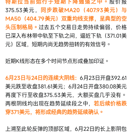
特斯拉当前运行于短期下降通道之中。
股价报
375.53美元，
同步跌破MA20（407.93美元）与
MA50（404.79美元）双重均线支撑，呈典型的空
头压制格局。
过去五个交易日走势持续偏弱，价格
已深入布林带中轨至下轨之间，逼近下轨（371.01美
元）区域，短期内尚无趋势扭转的有效信号。
近期K线形态在多个时间节点形成叠加印证。
6月23日与24日的连续大阴线：
6月23日开盘392.61
美元跌至收盘381.61美元；6月24日开盘380.08美元
再度下行至收盘375.53美元，大额买盘几乎没有。
两根阴线均出现在趋势延续段之中，
若后续价格跌
穿371美元，将形成经典的趋势延续确认。
上溯至此轮反弹的顶部区域，6月22日的长上影阴包