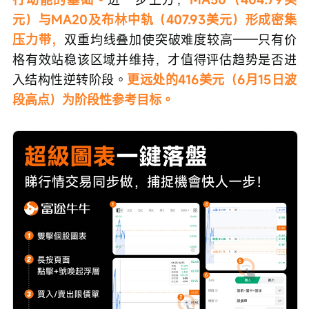
元）与MA20及布林中轨（407.93美元）形成密集
压力带，
双重均线叠加使突破难度较高——只有价
格有效站稳该区域并维持，才值得评估趋势是否进
入结构性逆转阶段。
更远处的416美元（6月15日波
段高点）为阶段性参考目标。