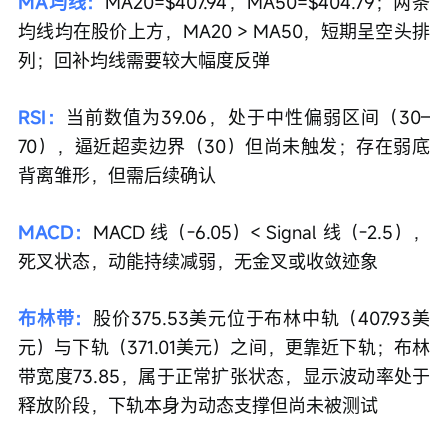
MA均线：
MA20=$407.94，MA50=$404.79；两条
均线均在股价上方，MA20 > MA50，短期呈空头排
列；回补均线需要较大幅度反弹
RSI：
当前数值为39.06，处于中性偏弱区间（30–
70），逼近超卖边界（30）但尚未触发；存在弱底
背离雏形，但需后续确认
MACD：
MACD 线（-6.05）< Signal 线（-2.5），
死叉状态，动能持续减弱，无金叉或收敛迹象
布林带：
股价375.53美元位于布林中轨（407.93美
元）与下轨（371.01美元）之间，更靠近下轨；布林
带宽度73.85，属于正常扩张状态，显示波动率处于
释放阶段，下轨本身为动态支撑但尚未被测试