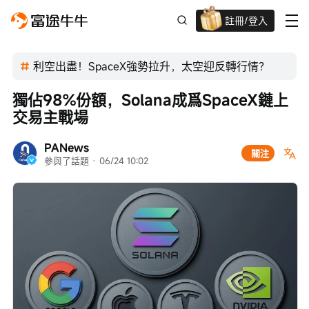
註冊/登入
迎新驚喜賞 股票/BTC等任你揀!
利空出盡！SpaceX強勢拉升，太空迎反轉行情？
獨佔98%份額，Solana成爲SpaceX鏈上
交易主戰場
PANews
關注
參與了話題
 · 
06/24 10:02