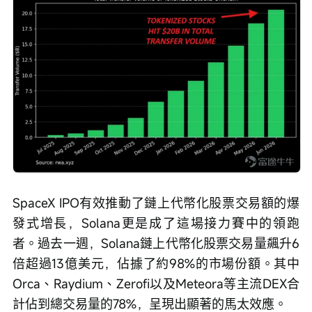
SpaceX IPO有效推動了鏈上代幣化股票交易額的爆
發式增長，Solana更是成了這場接力賽中的領跑
者。
過去一週，Solana鏈上代幣化股票交易量飆升6
倍超過13億美元，佔據了約98%的市場份額。其中
Orca、Raydium、Zerofi以及Meteora等主流DEX合
計佔到總交易量的78%，呈現出顯著的馬太效應。