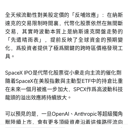
全天候流動性對美股定價的「反哺效應」：在納斯
達克的交易限制時間裏，代幣化股票依然在無間斷
交易，其實時波動本質上是納斯達克開盤走勢的
「先遣晴雨表」，提前反映了全球資金的預期變
化，爲投資者提供了極爲關鍵的跨時區價格發現工
具。
SpaceX IPO是代幣化股票從小衆走向主流的催化劑 
隨着SpaceX在美股指數與主動型ETF中的持倉比重
在未來一個月被進一步加大，SPCX作爲高波動科技
龍頭的溢出效應將持續放大。
可以預見的是，一旦OpenAI、Anthropic等超級獨角
獸陸續上市，會有更多頂級資產沿着這條路徑流向