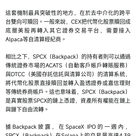
這套機制最具突破性的地方，在於去中介化的跨平
台雙向可贖回。
一般來說，CEX把代幣化股票贖回成
底層美股再轉入其它證券交易平台，需要接入
Alpaca等自清算經紀商。
相比之下，SPCX（Backpack）的持有者則可以通過
傳統證券市場的ACATS（自動客戶帳戶轉賬服務）
與DTCC（美國存託信託與清算公司）的清算系統，
將代幣化股票直接贖回並轉入盈透證券或嘉信理財
等傳統券商帳戶。這也意味着，
SPCX（Backpack）
是真實股票SPCX的鏈上憑證，資產所有權能在鏈上
與鏈下自由流轉。
據Backpack披露，在SpaceX IPO的一週內，
SPCX（Backpack）在Solana上的交易量高達4.39