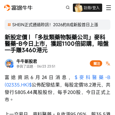
註冊/登入
迎新驚喜賞 股票/BTC等任你揀!
SHEIN正式通過聆訊！2026約8成新股首日上漲
新股定價 | 「多肽類藥物製藥公司」麥科
醫藥-B今日上市，獲超1100倍認購，暗盤
一手賺3460港元
牛牛新股君
關注
參與了話題
 · 
06/23 23:51
富途資訊6月24日消息，
$麥科醫藥-B 
(02335.HK)$
公佈配發結果，每股定價18.2港元，共
發行5805.44萬股股份，每手200股，今日正式上
市。
上一交易日，麥科醫藥－Ｂ收漲95.05%，報35.5港