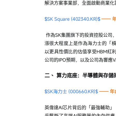
解決方案事業部，全面啟動商業化
$SK Square (402340.KR)$
—— 
 作為SK集團旗下的投資控股公司，同時也是SK海力士的最大股東，SK Square的暴
漲很大程度上是作為海力士的「槓桿
以更具性價比的估值享受HBM紅
公司的IPO預期，以及公司為響應V
二、 算力底座：半導體與存儲
$SK海力士 (000660.KR)$
 —— 
英偉達AI芯片背后的「最強輔助」
乎壟斷了高端AI服務器的內存供應