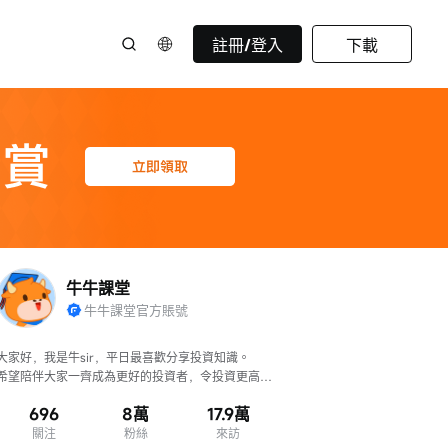
註冊/登入
下載
牛牛課堂
牛牛課堂官方賬號
大家好，我是牛sir，平日最喜歡分享投資知識。

希望陪伴大家一齊成為更好的投資者，令投資更高
效、判斷更準確！
696
8萬
17.9萬
關注
粉絲
來訪