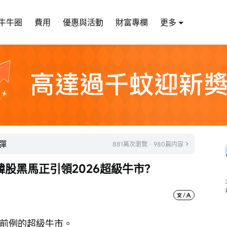
牛牛圈
費用
優惠與活動
財富專欄
更多
彈
881萬次瀏覽 · 980篇内容
股黑馬正引領2026超級牛市？
無前例的超級牛市。