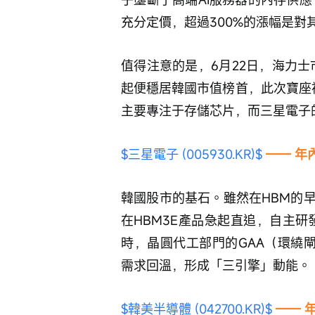
充分定價，超過300%的漲幅是對
值得注意的是，6月22日，海力士
起便穩居韓國市值榜首，此次寶座
主要專注于存儲芯片，而三星電子
$三星電子 (005930.KR)$
 —— 年
韓國股市的基石。雖然在HBM的
在HBM3E產品急起直追，自主研
時，晶圓代工部門的GAA（環繞閘
需求回溫，形成「三引擎」動能。
$韓美半導體 (042700.KR)$
—— 