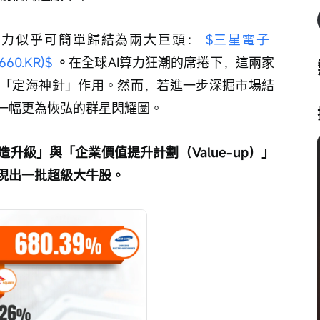
力似乎可簡單歸結為兩大巨頭： 
$三星電子 
60.KR)$
。
在全球AI算力狂潮的席捲下，這兩家
「定海神針」作用。然而，若進一步深掘市場結
一幅更為恢弘的群星閃耀圖。
升級」與「企業價值提升計劃（Value-up）」
現出一批超級大牛股。