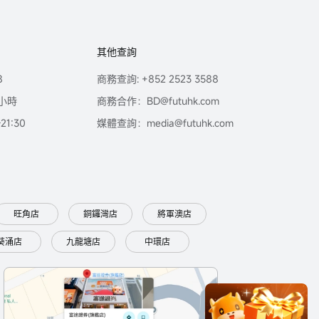
其他查詢
8
商務查詢: +852 2523 3588
小時
商務合作：BD@futuhk.com
1:30
媒體查詢：media@futuhk.com
旺角店
銅鑼灣店
將軍澳店
葵涌店
九龍塘店
中環店