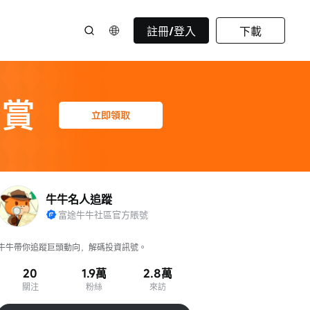
註冊/登入
下載
牛牛名人追蹤
富途牛牛社區官方賬號
牛牛帶你追蹤巨頭動向，解碼投資訊號。
20
1.9萬
2.8萬
關注
粉絲
來訪