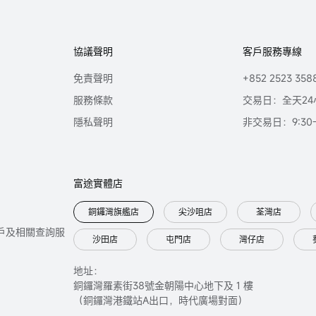
協議聲明
客戶服務專線
免責聲明
+852 2523 358
服務條款
交易日：全天24
隱私聲明
非交易日：9:30-2
富途實體店
銅鑼灣旗艦店
尖沙咀店
荃灣店
只提供開戶及相關查詢服
沙田店
屯門店
灣仔店
地址：
銅鑼灣羅素街38號金朝陽中心地下及 1 樓
（銅鑼灣港鐵站A出口，時代廣場對面）