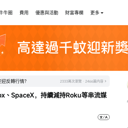
牛牛圈
費用
優惠與活動
財富專欄
更多
太空迎反轉行情？
2333萬次瀏覽 · 2466篇内容
x、SpaceX，持續減持Roku等串流媒