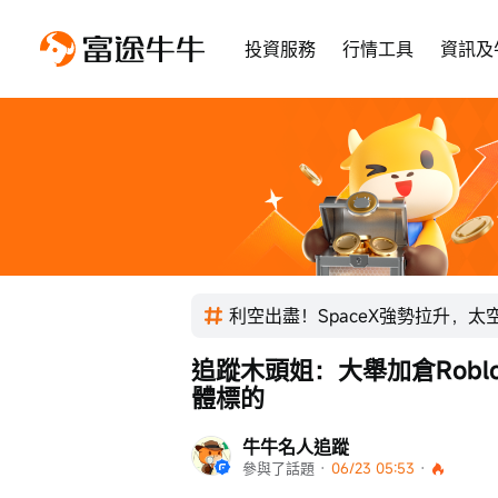
投資服務
行情工具
資訊及
利空出盡！SpaceX強勢拉升，
追蹤木頭姐：大舉加倉Roblo
體標的
牛牛名人追蹤
參與了話題
 · 
06/23 05:53
 · 