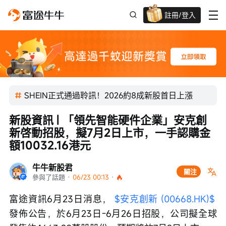
註冊/登入
新客限時
高達過千蚊獎賞
SHEIN正式通過聆訊！2026約8成新股首日上漲
新股資訊 | 「領先智能硬件企業」安克創
新啓動招股，擬7月2日上市，一手認購金
額10032.16港元
牛牛新股君
關注
參與了話題
 · 
06/23 00:13
 · 
富途資訊6月23日消息， 
$安克創新 (00668.HK)$
發佈公告，於6月23日-6月26日招股，公司擬全球