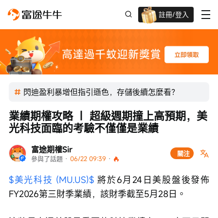
註冊/登入
迎新驚喜賞 股票/BTC等任你揀!
閃迪盈利暴增但指引遜色，存儲後續怎麼看？
業績期權攻略 ｜ 超級週期撞上高預期，美
光科技面臨的考驗不僅僅是業績
富途期權Sir
關注
參與了話題
 · 
06/22 09:39
 · 
$美光科技 (MU.US)$
 將於6月24日美股盤後發佈
FY2026第三財季業績，該財季截至5月28日。