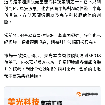
這將是本週美股最重要的科技業績之一。它不只關
係到MU單隻股票，也會影響市場對AI硬件鏈、半導
體景氣、存儲漲價週期以及高位科技股估值的判
斷。
當前MU的交易背景很特殊：基本面極強，股價也已
經極強；業績預期很高，期權引伸波幅同樣很高。
市場一致預期顯示，美光本次營收預期達到350.18
億美元，EPS預期爲20.379，均呈現連續多個季度攀
升的態勢。對比FYQ2給出的指引來看，當前的市場
預期更爲樂觀積極。