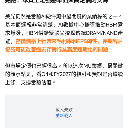
結語：本質上是強基本面與高定價的交鋒
美光仍然是當前AI硬件鏈中最關鍵的業績標的之一。
基本面邏輯非常清楚：AI數據中心擴張推動HBM需
求爆發，HBM供給緊張又擠壓傳統DRAM/NAND產
能，
存儲價格上行帶來毛利率和EPS彈性，長期客戶
協議可能改善過去存儲行業高度週期化的問題
。
但市場定價也已經很高。所以這次MU業績，最關鍵
的觀察點是，看Q4和FY2027的指引和預期是否繼續
上修，支撐當前估值。
載入失敗
重新載入