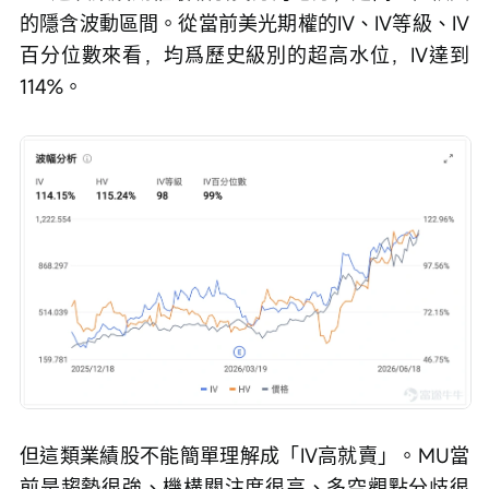
的隱含波動區間。從當前美光期權的IV、IV等級、IV
百分位數來看，均爲歷史級別的超高水位，IV達到
114%。
但這類業績股不能簡單理解成「IV高就賣」。MU當
前是趨勢很強、機構關注度很高、多空觀點分歧很