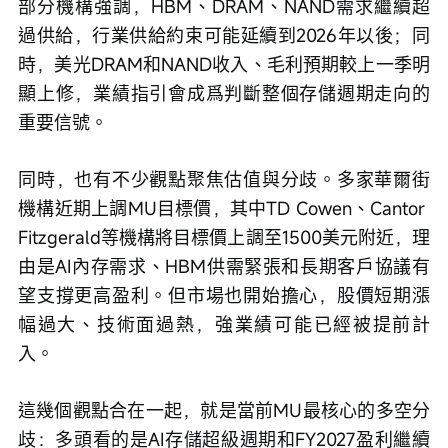
部分機構強調，HBM、DRAM、NAND需求繼續超
過供給，行業供給約束可能延續到2026年以後；同
時，美光DRAM和NAND收入、毛利預期較上一季明
顯上修，業績指引會成爲判斷整個存儲週期走向的
重要信號。
同時，也有不少觀點聚焦估值與分歧。多家華爾街
機構近期上調MU目標價，其中TD Cowen、Cantor 
Fitzgerald等機構將目標價上調至1500美元附近，理
由是AI內存需求、HBM供需緊張和長期客戶協議有
望支撐更高盈利。但市場也開始擔心，股價短期漲
幅過大、技術面過熱，強業績可能已經被提前計
入。
這幾個觀點合在一起，就是當前MU最核心的多空分
歧：多頭看的是AI存儲超級週期和FY2027盈利繼續