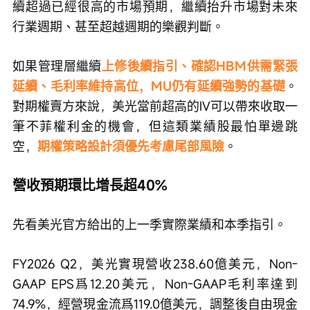
續超過已經很高的市場預期，繼續抬升市場對未來
行業週期、甚至超越週期的樂觀判斷。
如果管理層繼續
上修後續指引、確認HBM供需緊張
延續、毛利率維持高位，MU仍有延續強勢的基礎
。
對期權賣方來說，美光當前超高的IV可以帶來收取一
筆不菲權利金的機會，但這類業績股最怕單邊跳
空，
期權策略設計須優先考慮尾部風險
。
營收預期環比增長超40%
先看美光官方給出的上一季實際業績和本季指引。
FY2026 Q2，美光實現營收238.60億美元，Non-
GAAP EPS爲12.20美元，Non-GAAP毛利率達到
74.9%，經營現金流爲119.0億美元，調整後自由現金