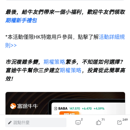
最後，給牛友們帶來一個小福利，歡迎牛友們領取
期權新手禮包
*本活動僅限HK特邀用戶參與，點擊了解
活動詳細規
則>>
市況複雜多變，
期權策略
繁多，不知道如何選擇？
富途牛牛幫你三步建立
期權策略
，投資從此簡單高
效！
2
71
249
說點什麼