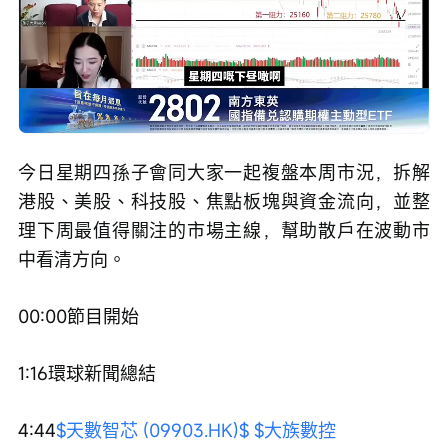
Loaded
:
Progress
:
取
0%
0%
消
/
播
靜
放
音
速
度
今日星期四孫子會同大家一起複盤本周市況，拆解
港股、美股、科技股、焦點板塊與資金流向，並整
理下周最值得關注的市場主線，幫助散戶在波動市
中看清方向。
00:00節目開始
1:16環球新聞總結
4:44
$天數智芯 (09903.HK)$
$大族數控 