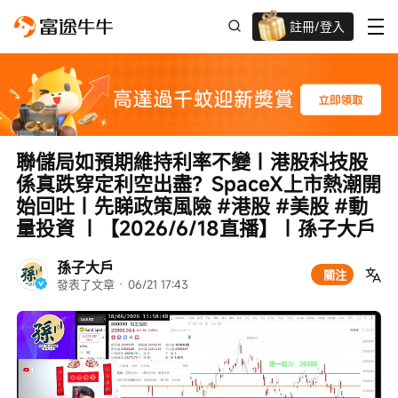
註冊/登入
迎新驚喜賞 股票/BTC等任你揀!
聯儲局如預期維持利率不變｜港股科技股
係真跌穿定利空出盡？SpaceX上市熱潮開
始回吐｜先睇政策風險 #港股 #美股 #動
量投資 ｜【2026/6/18直播】｜孫子大戶
孫子大戶
關注
發表了文章
 · 
06/21 17:43