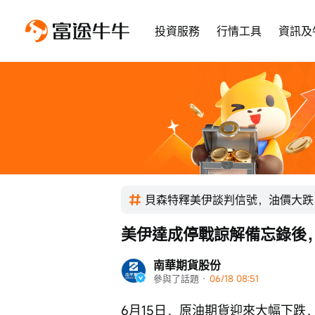
投資服務
行情工具
資訊及
貝森特釋美伊談判信號，油價大跌
美伊達成停戰諒解備忘錄後
南華期貨股份
參與了話題
 · 
06/18 08:51
6月15日，原油期貨迎來大幅下