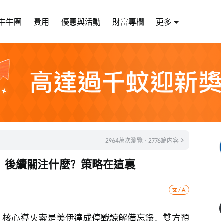
牛牛圈
費用
優惠與活動
財富專欄
更多
2964萬次瀏覽 · 2776篇内容
，後續關注什麼？策略在這裏
跌，核心導火索是美伊達成停戰諒解備忘錄，雙方預