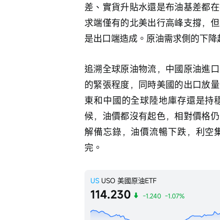
差、實貨升貼水還是布油基差都在
求端僅有的北美出行高峰支撐，但
是出口端造成。原油需求側的下降
追溯全球原油物流，中國原油進口
的緊張程度，同時美國的出口放量
東和中國的全球陸地庫存還是持
候，油價都沒有起色，相對價格仍
解備忘錄，油價流暢下跌，利空
完。
US
USO
美國原油ETF
114.230
-1.240
-1.07%