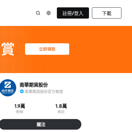
註冊/登入
下載
南華期貨股份
南華期貨股份官方帳號
1.9萬
1.8萬
粉絲
來訪
關注