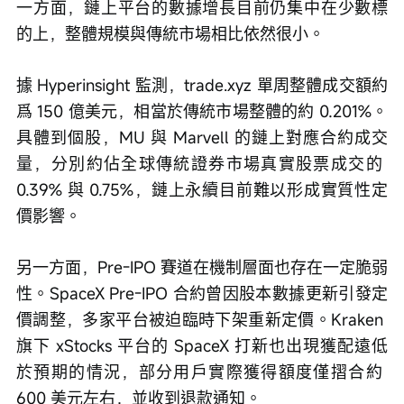
一方面
，
鏈上
平台
的
數據
增長目前仍集中在少數標
的上，整體規模與傳統市場相比依然很小。
據 Hyperinsight 監測，trade.xyz 
單
周整體成交額
約
爲 15
0
 億美元，相當於傳統市場整體的約 0.201%。
具體到個股，MU 與 Marvell 的鏈上對應合約成交
量，分別約佔全球傳統證券市場真實股票成交的 
0.39% 與 0.75%
，
鏈上永續目前難以形成實質性定
價影響。
另一方面
，Pre-IPO 
賽道在機制層面也存在一定脆弱
性。SpaceX Pre-IPO 合約曾因股本數據更新引發定
價調整，多家平台被迫臨時下架重新定價。Kraken 
旗下 xStocks 平台的 SpaceX 打新也出現獲配遠低
於預期的情況，部分用戶實際獲得額度僅摺合約 
600 美元左右，並收到退款通知。