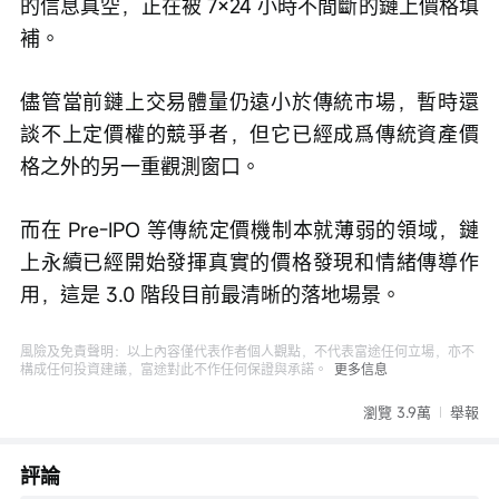
的信息真空，正在被 7×24 小時不間斷的鏈上價格填
補。
儘管
當前鏈上交易體量仍遠小於傳統市場，
暫時還
談不上定價權的競爭者，但它已經成爲傳統資產價
格之外的另一重觀測窗口。
而
在 Pre-IPO 等傳統定價機制本就薄弱的領域，鏈
上永續已經
開始
發揮真實的價格發現和情緒傳導作
用，這是 3.0 階段目前最清晰的落地場景。
風險及免責聲明：以上內容僅代表作者個人觀點，不代表富途任何立場，亦不
構成任何投資建議，富途對此不作任何保證與承諾。
更多信息
瀏覽 3.9萬
舉報
評論