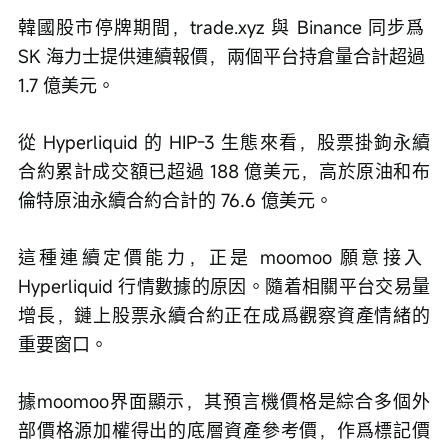
韓國股市停牌期間，trade.xyz 與 Binance 同步爲 
SK 海力士提供連續報價，兩個平台持倉量合計超過 
1.7 億美元。
從 Hyperliquid 的 HIP-3 生態來看，股票掛鉤永續
合約累計成交額已超過 188 億美元，高於原油和布
倫特原油永續合約合計的 76.6 億美元。
這種連續定價能力，正是 moomoo 願意接入 
Hyperliquid 行情數據的原因。隨着相關平台交易量
增長，鏈上股票永續合約正在成爲觀察資產情緒的
重要窗口。
據
moomoo
界面
顯示
，
其
預言機價格是綜合多個外
部價格源加權得出的底層資產參考價，作爲標記價