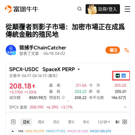
註冊/登入
迎新驚喜賞 股票/BTC等任你揀!
從顛覆者到影子市場：加密市場正在成爲
傳統金融的殖民地
链捕手ChainCatcher
關注
發表了文章
 · 
06/18 04:02