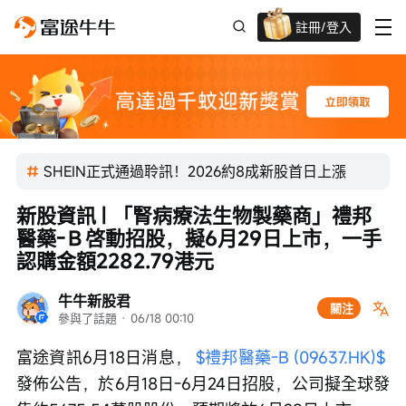
註冊/登入
新客限時
高達過千蚊獎賞
SHEIN正式通過聆訊！2026約8成新股首日上漲
新股資訊 | 「腎病療法生物製藥商」禮邦
醫藥-Ｂ啓動招股，擬6月29日上市，一手
認購金額2282.79港元
牛牛新股君
關注
參與了話題
 · 
06/18 00:10
富途資訊6月18日消息， 
$禮邦醫藥-B (09637.HK)$
發佈公告，於6月18日-6月24日招股，公司擬全球發