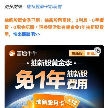
更多閱讀：
禮邦醫藥-B招股書
抽新股黃金季已到！抽新股用富途，0利息、0手續
費、0現金認購。現參與活動有機會免1年抽新股費
用，
快來體驗吧>>