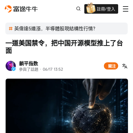
註冊/登入
迎新驚喜賞 股票/BTC等任你揀!
英偉達5連漲，半導體股現結構性行情？
一道美国禁令，把中国开源模型推上了台
面
躺平指数
關注
參與了話題
 · 
06/17 13:52