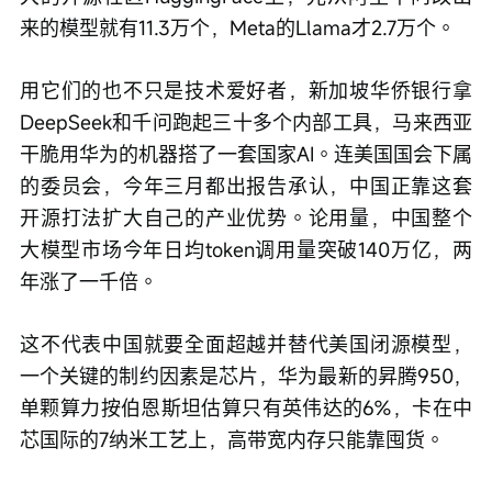
来的模型就有11.3万个，Meta的Llama才2.7万个。
用它们的也不只是技术爱好者，新加坡华侨银行拿
DeepSeek和千问跑起三十多个内部工具，马来西亚
干脆用华为的机器搭了一套国家AI。连美国国会下属
的委员会，今年三月都出报告承认，中国正靠这套
开源打法扩大自己的产业优势。论用量，中国整个
大模型市场今年日均token调用量突破140万亿，两
年涨了一千倍。
这不代表中国就要全面超越并替代美国闭源模型，
一个关键的制约因素是芯片，华为最新的昇腾950，
单颗算力按伯恩斯坦估算只有英伟达的6%，卡在中
芯国际的7纳米工艺上，高带宽内存只能靠囤货。