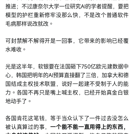
推进；不过康奈尔大学一位研究AI的学者提醒，要把
模型的护栏重新修牢没那么快，不是改个普通软件
毛病那样说改就改。
可封禁解不解得开是一回事，它带来的影响已经覆
水难收。
光是这半年，软银要在法国砸下750亿欧元建数据中
心，韩国把明年的AI预算直接翻了三倍，加拿大和德
国结成主权技术联盟，说好一起建不受制于人的能
力。各国不再只是嘴上喊主权，已经开始真金白银
地动手了。
各国肯花这笔钱，等于当众认下了一件过去没怎么
被认真算过的事，
一个能不能一直用得上的东西，