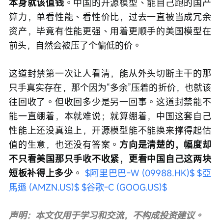
本身就该值钱
。中国的开源模型、能自己跑的国产
算力，单看性能、看性价比，过去一直被当成冗余
资产，毕竟有性能更强、用着更顺手的美国模型在
前头，自然会被压了个偏低的价。
这道封禁第一次让人看清，能从外头切断主干的那
只手真实存在，那个因为“多余”压着的折价，也就该
往回收了。但收回多少是另一回事。这道封禁能不
能一直绷着，本就难说；就算绷着，中国这套自己
性能上还没真追上，开源模型能不能换来撑得起估
值的生意，也还没有答案。
方向是清楚的，幅度却
不只看美国那只手收不收紧，更看中国自己这两块
短板补得上多少
。 
$阿里巴巴-W (09988.HK)$
$亞
馬遜 (AMZN.US)$
$谷歌-C (GOOG.US)$
声明：本文仅用于学习和交流，不构成投资建议。