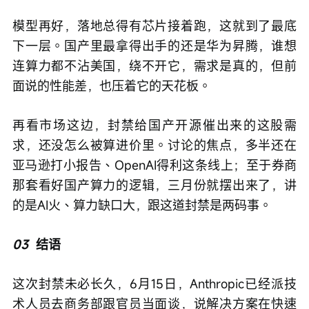
模型再好，落地总得有芯片接着跑，这就到了最底
下一层。国产里最拿得出手的还是华为昇腾，谁想
连算力都不沾美国，绕不开它，需求是真的，但前
面说的性能差，也压着它的天花板。
再看市场这边，封禁给国产开源催出来的这股需
求，还没怎么被算进价里。讨论的焦点，多半还在
亚马逊打小报告、OpenAI得利这条线上；至于券商
那套看好国产算力的逻辑，三月份就摆出来了，讲
的是AI火、算力缺口大，跟这道封禁是两码事。
03
结语
这次封禁未必长久，6月15日，Anthropic已经派技
术人员去商务部跟官员当面谈，说解决方案在快速