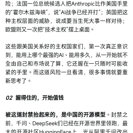
险；法国一位总统候选人把Anthropic比作美国手里
的“霍尔木兹海峡”，说“AI战争已经开打”；英国把这
种主权层面的威胁，说成要当生死大事一样对待；
欧盟则又一次把“技术主权”摆上桌面。
这些跟美国关系好的主权国家们，第一次真正意识
到，能用上哪个最强的AI、能用多久，从一开始就不
全由自己和市场说了算，它还握在一只随时可能收
紧的手里。而这道风险一旦看清，很多事情就要重
新思考了。
02
握得住的，开始值钱
被这道封禁抬起来的，是中国的开源模型
。封禁之
前，千问、DeepSeek们已经在开源世界里领跑，最
大的开源社区HuggingFace上，光从阿里千问改出