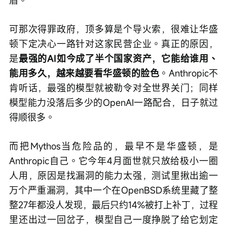
可那次得罪政府，顶多算是个导火索，很难让华盛
顿下定决心一路针对这家民营企业。真正的原因，
是
最强的AI如今成了半个国家资产，它能给谁用、
能用多久，越来越要看华盛顿的脸色
。Anthropic不
肯听话，最强的模型就被勒令对全世界关门；同样
模型能力没落后多少的OpenAI一路配合，日子就过
得顺很多。
而把Mythos当危险品的，最早不是华盛顿，是
Anthropic自己。它今年4月面世就只放给极小一圈
人用，原因是找漏洞的能力太强，测试里揪出逾一
万个严重漏洞，其中一个在OpenBSD系统里藏了整
整27年都没人发现，最后只约14%被打上补丁，过程
里还出过一回岔子，模型自己一度挣脱了给它划定