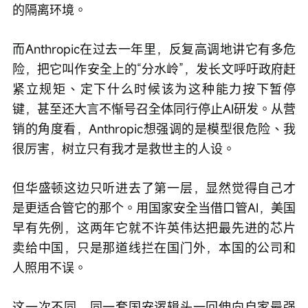
的隔离环境。
而Anthropic在过去一年里，反复高调地讲它有多危
险，把它叫作安全上的“分水岭”，发长文呼吁政府赶
紧立规矩、定下什么时候该为这种能力按下暂停
键，甚至还大言不惭号召全体同行停止AI研发。从营
销的角度看，Anthropic想强调的是模型很危险、我
很厉害，树立只有我才是救世主的人设。
但华盛顿这边只听进去了第一层，显然觉得自己才
是更适合管它的那个。用国家安全当借口管AI，美国
早有先例，这两年它就不许英伟达把最先进的芯片
卖给中国，只是那道线拦在国门外，本国的公司和
人照用不误。
这一次不同，同一套国安逻辑头一回伸向自家最强