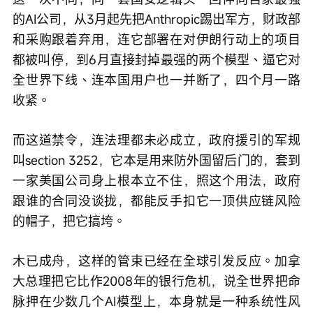
的AI公司，从3月起先把Anthropic踢出军方，财政部
和采购跟着弃用，连它部署在对伊朗行动上的项目
都被叫停，到6月直接封掉最强的两个模型、逼它对
全世界下线、连本国用户也一并断了，四个月一路
收紧。
而这道禁令，连法理都未必成立，政府援引的军规
叫section 3252，它本是用来防外国留后门的，套到
一家美国公司身上根本立不住，照这个用法，政府
跟谁的合同没谈拢，都能反手扣它一顶供应链风险
的帽子，把它搞垮。
木已成舟，这样的管束已经在全球引发反应。加拿
大总理把它比作2008年的银行危机，说全世界把命
脉押在少数几个AI模型上，本身就是一种系统性风