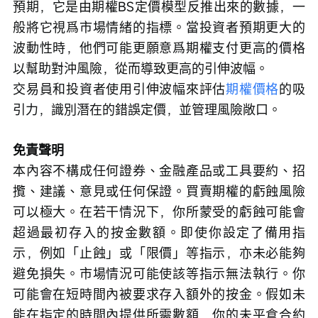
預期，它是由期權BS定價模型反推出來的數據，一
般將它視爲市場情緒的指標。當投資者預期更大的
波動性時，他們可能更願意爲期權支付更高的價格
以幫助對沖風險，從而導致更高的引伸波幅。
交易員和投資者使用引伸波幅來評估
期權價格
的吸
引力，識別潛在的錯誤定價，並管理風險敞口。
免責聲明
本內容不構成任何證券、金融產品或工具要約、招
攬、建議、意見或任何保證。買賣期權的虧蝕風險
可以極大。在若干情況下，你所蒙受的虧蝕可能會
超過最初存入的按金數額。即使你設定了備用指
示，例如「止蝕」或「限價」等指示，亦未必能夠
避免損失。市場情況可能使該等指示無法執行。你
可能會在短時間內被要求存入額外的按金。假如未
能在指定的時間內提供所需數額，你的未平倉合約