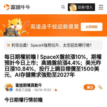
註冊/登入
迎新驚喜賞 股票/BTC等任你揀!
利空出盡！SpaceX強勢拉升，太空迎反轉行情？
每日期權前瞻 | SpaceX盤前漲10%，期權
預計今日上市；高通盤前漲4.4%；美光昨
日漲10.84%，投行上調目標價至1500美
元，AI存儲需求強勁至2027年
富途期權異動牛
關注
參與了話題
 · 
06/16 10:32
 · 
今日期權行情前瞻