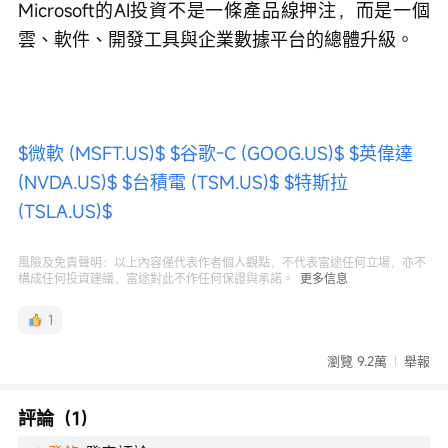
Microsoft的AI投資不是一條產品線押注，而是一個
雲、軟件、開發工具與企業數據平台的總體升級。
$微軟 (MSFT.US)$
$谷歌-C (GOOG.US)$
$英偉達 
(NVDA.US)$
$台積電 (TSM.US)$
$特斯拉 
(TSLA.US)$
風險及免責聲明：以上內容僅代表作者個人觀點，不代表富途任何立場，亦不
構成任何投資建議，富途對此不作任何保證與承諾。
更多信息
1
瀏覽 9.2萬
舉報
評論（1）