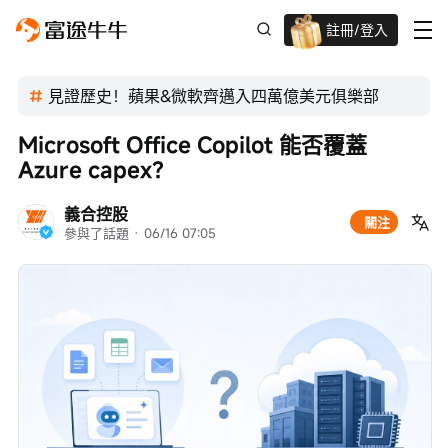
註冊/登入
迎新驚喜賞 股票/BTC等任你揀!
見證歷史！蘋果&微軟齊邁入四萬億美元俱樂部
Microsoft Office Copilot 能否覆蓋 
Azure capex？
義合控股
關注
參與了話題
 · 
06/16 07:05