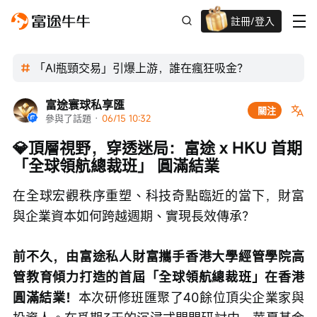
註冊/登入
迎新驚喜賞 股票/BTC等任你揀!
「AI瓶頸交易」引爆上游，誰在瘋狂吸金？
富途寰球私享匯
關注
參與了話題
 · 
06/15 10:32
💎頂層視野，穿透迷局：富途 x HKU 首期
「全球領航總裁班」 圓滿結業
在全球宏觀秩序重塑、科技奇點臨近的當下，財富
與企業資本如何跨越週期、實現長效傳承？
前不久，由富途私人財富攜手香港大學經管學院高
管教育傾力打造的首屆「全球領航總裁班」在香港
圓滿結業！
本次研修班匯聚了40餘位頂尖企業家與