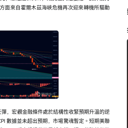
方面來自霍爾木茲海峽危機再次迎來轉機所驅動
反彈，宏觀金融條件處於結構性收緊預期升溫的逆
CPI 數據並未超出預期，市場驚魂暫定。短期美聯