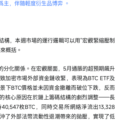
爲主，伴隨輕度衍生品博弈 。
結構，本週市場的運行邏輯可以用“宏觀緊縮壓制
來概括。 
的分化關係。在宏觀層面，5月通脹的超預期飆升
加密市場外部資金鏈收緊，表現為BTC ETF及
景下BTC價格並未因資金撤離而破位下跌，反而
背離的核心原因在於鏈上籌碼結構的劇烈調整——長
0,547枚BTC，同時交易所網絡淨流出13,328
沖了外部法幣流動性退潮帶來的拋壓，實現了低