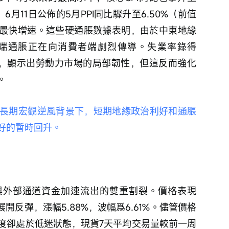
，6月11日公佈的5月PPI同比驟升至6.50%（前值
以來的最快增速。這些硬通脹數據表明，由於中東地緣
端通脹正在向消費者端劇烈傳導。失業率錄得
下降），顯示出勞動力市場的局部韌性，但這反而強化
 
長期宏觀逆風背景下，短期地緣政治利好和通脹
好的暫時回升。 
與外部通道資金加速流出的雙重割裂。價格表現
後展開反彈，漲幅5.88%，波幅爲6.61%。儘管價格
度卻處於低迷狀態，現貨7天平均交易量較前一周