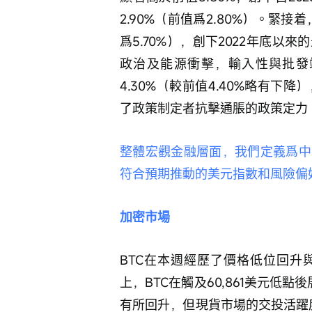
2.90%（前值爲2.80%）。緊接着
爲5.70%），創下2022年底
政治及能源衝擊，輸入性與批發
4.30%（較前值4.40%略有
了政策制定者抗擊通脹的政策定力。
整體宏觀金融層面，我們定義爲中
符合預期推動的美元指數和風險偏
加密市場 
BTC在本週經歷了價格低位回升
上，BTC在觸及60,861美元低點
有所回升，但現貨市場的交投活躍