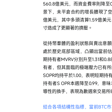
560.8億美元，而資金費率則降至
景下，未平倉合約的增長體現了空
億美元，其中多頭清算1.59億美
寸造成了更顯著的擠壓。 
從持幣羣體的盈利狀態與賣出意願來看
處於歷史底部區域，凸顯出當前估
期持有者MVRV分別升至1.31和
有者，但其面臨的極端壓力已有所緩
SOPR均持平於1.00，表明短
持有者S OPR本週降至0.99
導性的換手，表現為數週來交易所B
結合各項結構性指標，當前BTC