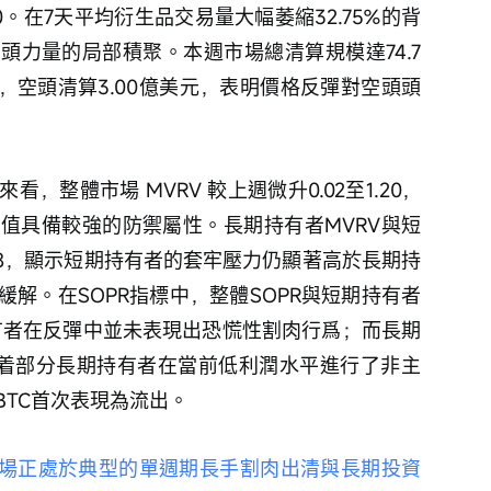
0。在7天平均衍生品交易量大幅萎縮32.75%的背
頭力量的局部積聚。本週市場總清算規模達74.7
元，空頭清算3.00億美元，表明價格反彈對空頭頭
，整體市場 MVRV 較上週微升0.02至1.20，
值具備較強的防禦屬性。長期持有者MVRV與短
0.88，顯示短期持有者的套牢壓力仍顯著高於長期持
解。在SOPR指標中，整體SOPR與短期持有者
期持有者在反彈中並未表現出恐慌性割肉行爲；而長期
，意味着部分長期持有者在當前低利潤水平進行了非主
TC首次表現為流出。 
市場正處於典型的單週期長手割肉出清與長期投資