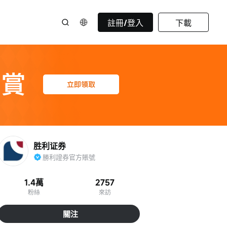
註冊/登入
下載
胜利证券
勝利證券官方賬號
1.4萬
2757
粉絲
來訪
關注