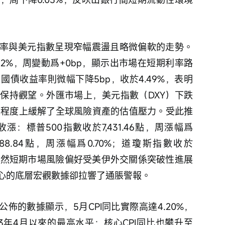
率與美元指數呈現窄幅震盪且略微偏軟的走勢。
62%，周變動爲+0bp，顯示出市場在短期利率路
國債收益率則微幅下降5bp，收於4.49%，表明
保持觀望。外匯市場上，美元指數（DXY）下跌
在一定程度上緩解了全球風險資產的估值壓力。受此推
：標普500指數收於7,431.46點，周漲幅爲
888.84點，周漲幅爲0.70%；道瓊斯指數收於
66%。雖然短期市場風險偏好受美伊外交關係突破性進展
心的底層宏觀數據卻拉響了通脹警報。 
日公佈的數據顯示，5月CPI同比實際高達4.20%，
23年4月以來的最高水平；核心CPI同比也攀升至