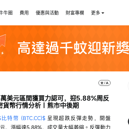
牛牛圈
費用
優惠與活動
財富專欄
更多
6萬美元區間獲買力認可，迎5.88%周反
密貨幣行情分析｜熊市中後期
$比特幣 (BTC.CC)$
 呈現超跌反彈走勢，開盤
9.99美元，漲幅達5.88%，成交量大幅萎縮。反彈動力