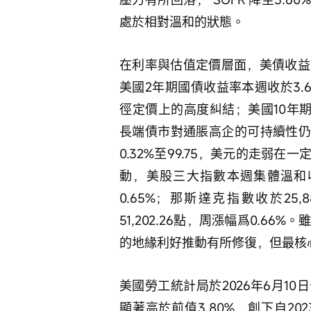
處於相對溫和的狀態。 
在利率與估值定價層面，美債收益
美國2年期國債收益率本週收於3.
徑定價上的高度糾結；美國10年期
長端債市對通脹高企的可持續性仍
0.32%至99.75，美元的走弱
動，美股三大指數本週集體溫和收漲
0.65%；那斯達克指數收於25,
51,202.26點，周漲幅爲0.
的地緣利好推動有所修復，但最核
美國勞工統計局於2026年6月10
顯著高於前值3.80%，創下自20