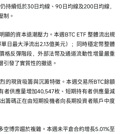
格仍持續低於30日均線、90日均線及200日均線，
壓制。 
顯的資本退潮壓力。本週BTC ETF 整體流出規
錄得單日最大淨流出2.13億美元）；同時穩定幣整體
明在價格反彈階段，外部法幣及通道流動性增量嚴重
層引發了實質性的撤退。 
烈的現貨吸籌與沉澱特徵。本週交易所BTC餘額
持有者供應量增加40,547枚、短期持有者供應量減
反映出籌碼正在由短期投機者向長期投資者賬戶中度
空博弈趨於複雜。本週未平倉合約增長5.01%至