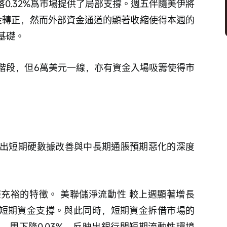
落0.32%爲市場提供了局部支撐。週五伴隨美伊將
道資金轉正，然而外部資金通道的顯著收縮使得本週的
基礎。 
階段，但6萬美元一線，亦有資金入場吸籌使得市
出短期硬數據改善與中長期通脹預期惡化的深度
充裕的特徵。 美聯儲淨流動性 較上週顯著增長
要的短期資金支撐。與此同時，短期資金拆借市場的
60%，周下降0.03%，反映出銀行間短期流動性環境