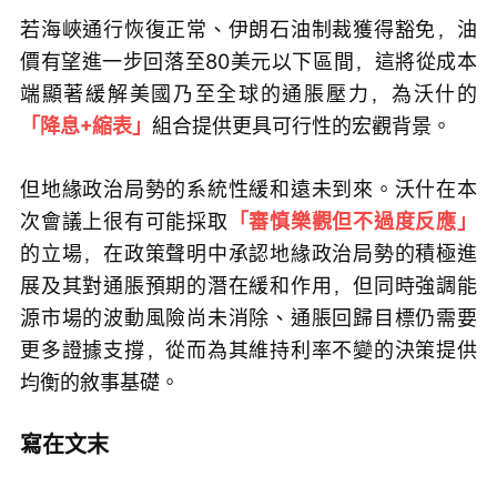
若海峽通行恢復正常、伊朗石油制裁獲得豁免，油
價有望進一步回落至80美元以下區間，這將從成本
端顯著緩解美國乃至全球的通脹壓力，為沃什的
「降息+縮表」
組合提供更具可行性的宏觀背景。
但地緣政治局勢的系統性緩和遠未到來。沃什在本
次會議上很有可能採取
「審慎樂觀但不過度反應」
的立場，在政策聲明中承認地緣政治局勢的積極進
展及其對通脹預期的潛在緩和作用，但同時強調能
源市場的波動風險尚未消除、通脹回歸目標仍需要
更多證據支撐，從而為其維持利率不變的決策提供
均衡的敘事基礎。
寫在文末