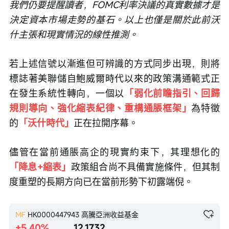
我們仍要提醒讀者，FOMC利率決議的真實數據才是
決定資本市場走勢的基石。以上也僅是關於此前沃
什主張和現實情況的線性推測。
若上述信號以漸進但可辨識的方式同步出現，則將
標誌著美聯儲自鮑威爾時代以來的政策溝通範式正
在發生系統性轉向，一個以
「弱化前瞻指引、回歸
規則導向、強化縮表紀律、重構通脹框架」
為特徵
的
「沃什時代」
正在拉開序幕。
儘管在當前通脹高企的現實約束下，其理想化的
「降息+縮表」
政策組合尚不具備實施條件，但其制
度重塑的長期方向已在當前形勢下初露端倪。
MF
HK0000447943
高騰亞洲收益基金
+5.40%
12.1732