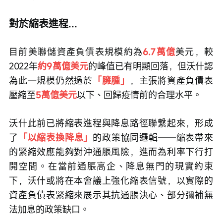
對於縮表進程...
目前美聯儲資產負債表規模約為
6.7萬億
美元，較
2022年
約9萬億美元
的峰值已有明顯回落，但沃什認
為此一規模仍然過於
「臃腫」
，主張將資產負債表
壓縮至
5萬億美元
以下、回歸疫情前的合理水平。
沃什此前已將縮表進程與降息路徑聯繫起來，形成
了
「以縮表換降息」
的政策協同邏輯——縮表帶來
的緊縮效應能夠對沖通脹風險，進而為利率下行打
開空間。在當前通脹高企、降息無門的現實約束
下，沃什或將在本會議上強化縮表信號，以實際的
資產負債表緊縮來展示其抗通脹決心、部分彌補無
法加息的政策缺口。