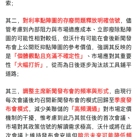
索；
其二，
對利率點陣圖的存廢問題釋放明確信號
，儘
管考慮到內部阻力與市場適應成本、立即廢除點陣
圖的可能性相對較低，但沃什有可能在會後新聞發
布會上公開貶抑點陣圖的參考價值，強調其反映的
是
「個體觀點且充滿不確定性」
、市場應對其重要
性
「大幅打折」
，從而為日後逐步淘汰該工具鋪平
道路；
其三，
調整主席新聞發布會的頻率與形式
，由現行
每次會議後均召開新聞發布會的模式回歸至
季度發
布會模式
，減少美聯儲的
「高頻溝通」
對市場定價
機制的干擾，惟考慮到此乃其就任後的首次會議、
市場對其政策信號的解讀需求極高，沃什或將在此
次會議上維持發布會安排但
暗示未來可能降低頻