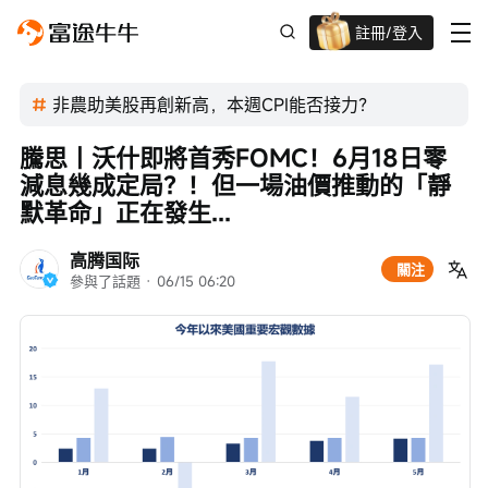
註冊/登入
迎新驚喜賞 股票/BTC等任你揀!
非農助美股再創新高，本週CPI能否接力？
騰思丨沃什即將首秀FOMC！6月18日零
減息幾成定局？！但一場油價推動的「靜
默革命」正在發生...
高腾国际
關注
參與了話題
 · 
06/15 06:20