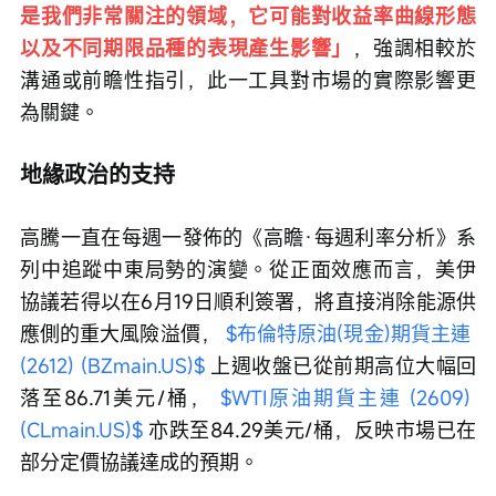
是我們非常關注的領域，它可能對收益率曲線形態
以及不同期限品種的表現產生影響」
，強調相較於
溝通或前瞻性指引，此一工具對市場的實際影響更
為關鍵。
地緣政治的支持
高騰一直在每週一發佈的《高瞻·每週利率分析》系
列中追蹤中東局勢的演變。從正面效應而言，美伊
協議若得以在6月19日順利簽署，將直接消除能源供
應側的重大風險溢價， 
$布倫特原油(現金)期貨主連 
(2612) (BZmain.US)$
 上週收盤已從前期高位大幅回
落至86.71美元/桶， 
$WTI原油期貨主連 (2609) 
(CLmain.US)$
 亦跌至84.29美元/桶，反映市場已在
部分定價協議達成的預期。