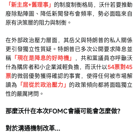
「新主席+舊理事」
的制度制衡格局，沃什若要推動
廢除點陣圖、降低新聞發布會頻率，勢必面臨來自
原有決策層的阻力與制衡。
在外部政治壓力層面，其岳父與特朗普的私人關係
更引發獨立性質疑。特朗普已多次公開要求降息並
稱
「現在是降息的好時機」
，共和黨議員亦呼籲沃
什為購房者和小企業減輕負擔，而沃什以
54票對45
票
的微弱優勢獲得確認的事實，使得任何被市場解
讀為
「屈從於政治壓力」
的政策傾向都將面臨獨立
性的嚴厲拷問。
那麼沃什在本次FOMC會議可能會怎麼做？
對於溝通機制改革...