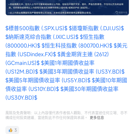
$標普500指數 (.SPX.US)$
$道瓊斯指數 (.DJI.US)$
$納斯達克綜合指數 (.IXIC.US)$
$恒生指數 
(800000.HK)$
$恒生科技指數 (800700.HK)$
$美元
指數 (USDindex.FX)$
$黃金期貨主連 (2612) 
(GCmain.US)$
$美國1年期國債收益率 
(US12M.BD)$
$美國3年期國債收益率 (US3Y.BD)$
$美國5年期國債收益率 (US5Y.BD)$
$美國10年期國
債收益率 (US10Y.BD)$
$美國30年期國債收益率 
(US30Y.BD)$
風險及免責聲明：以上內容僅代表作者個人觀點，不代表富途任何立場，亦不
構成任何投資建議，富途對此不作任何保證與承諾。
更多信息
3