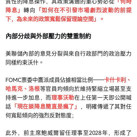
質性的降息操作，其政策溝通的重心勢必從
「何時
降息」
轉向
「如何在不引發市場劇烈波動的前提
下，為未來的政策寬鬆保留理論空間」。
內部分歧與外部壓力的雙重制約
美聯儲內部的意見分裂與來自行政部門的政治壓力
同樣約束沃什。
FOMC票委中鷹派成員佔據相當比例——
卡什卡利、
哈馬克、洛根
等官員均傾向於維持緊縮立場甚至支
持進一步加息，而
理事沃勒
在上任第一天即公開喊
話
「現在談降息簡直是瘋了」
，明確傳遞了其對任
何寬鬆傾向的強烈反對態度；
此外，前主席鮑威爾留任理事至2028年，形成了