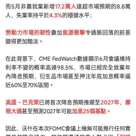
而5月非農就業新增
17.2萬人
遠超市場預期的8.8萬
人，失業率持平於
4.3%
的穩健水平；
勞動力市場的韌性
疊加
能源衝擊
令通脹回落的前景
變得更加黯淡。
在此背景下，CME FedWatch數據顯示6月會議維持
利率不變的概率高達98.5%，市場已經完全放棄年
內降息預期，衍生品市場甚至押注年底加息概率逼
近60%至70%區間。
高盛、巴克萊
已將首次降息預期推遲至
2027年
，
摩
根大通
甚至預測2027年可能
加息25個基點
。
因此，沃什在本次FOMC會議上幾無可能推行任何實