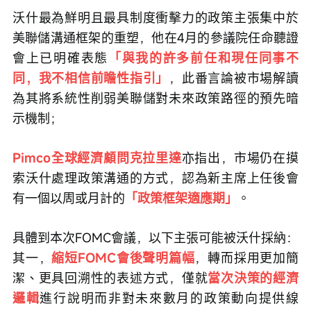
沃什最為鮮明且最具制度衝擊力的政策主張集中於
美聯儲溝通框架的重塑，他在4月的參議院任命聽證
會上已明確表態
「與我的許多前任和現任同事不
同，我不相信前瞻性指引」
，此番言論被市場解讀
為其將系統性削弱美聯儲對未來政策路徑的預先暗
示機制；
Pimco全球經濟顧問克拉里達
亦指出，市場仍在摸
索沃什處理政策溝通的方式，認為新主席上任後會
有一個以周或月計的
「政策框架適應期」
。
具體到本次FOMC會議，以下主張可能被沃什採納：
其一，
縮短FOMC會後聲明篇幅
，轉而採用更加簡
潔、更具回溯性的表述方式，僅就
當次決策的經濟
邏輯
進行說明而非對未來數月的政策動向提供線