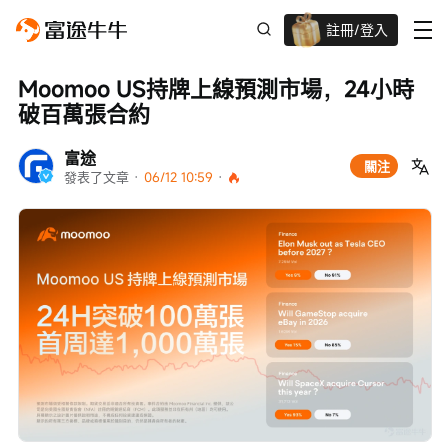
註冊/登入
迎新驚喜賞 股票/BTC等任你揀!
Moomoo US持牌上線預測市場，24小時
破百萬張合約
富途
關注
發表了文章
 · 
06/12 10:59
 · 