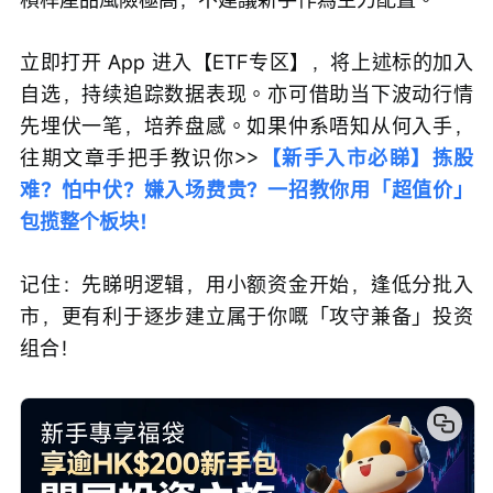
立即打开 App 进入【ETF专区】，将上述标的加入
自选，持续追踪数据表现。亦可借助当下波动行情
先埋伏一笔，培养盘感。如果仲系唔知从何入手，
往期文章手把手教识你>>
【新手入市必睇】拣股
难？怕中伏？嫌入场费贵？一招教你用「超值价」
包揽整个板块！
记住：先睇明逻辑，用小额资金开始，逢低分批入
市，更有利于逐步建立属于你嘅「攻守兼备」投资
组合！