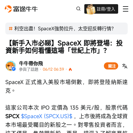
註冊/登入
新客限時
高達過千蚊獎賞
利空出盡！SpaceX強勢拉升，太空迎反轉行情？
【新手入市必睇】SpaceX 即將登場：投
資新手如何看懂這場「世紀上市」？
牛牛帶你飛
關注
參與了話題
 · 
06/12 06:39
 · 
SpaceX 正式進入美股市場倒數，即將登陸納斯達
克。
這家公司本次 IPO 定價為 135 美元/股，股票代碼 
SPCX 
$SpaceX (SPCX.US)$
 ，上市後將成為全球資
本市場最受矚目的新股之一。對零售投資者而言，