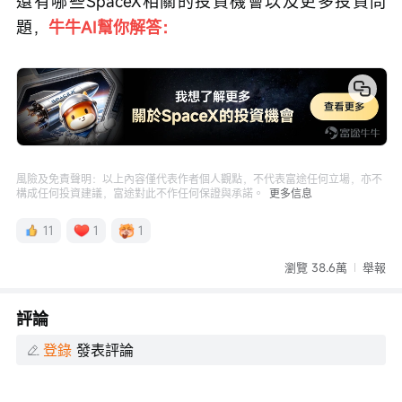
還有哪些SpaceX相關的投資機會以及更多投資問
題，
牛牛AI幫你解答：
風險及免責聲明：以上內容僅代表作者個人觀點，不代表富途任何立場，亦不
構成任何投資建議，富途對此不作任何保證與承諾。
更多信息
11
1
1
瀏覽 38.6萬
舉報
評論
登錄
發表評論