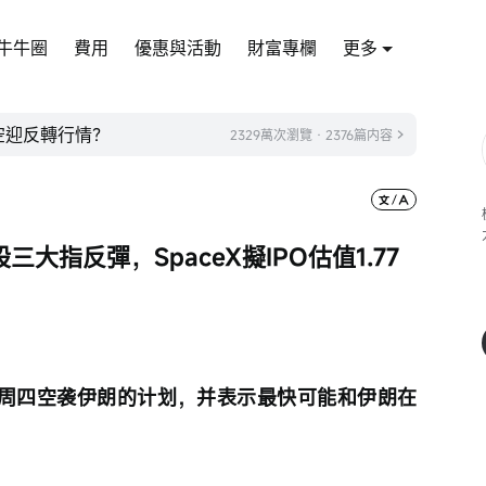
牛牛圈
費用
優惠與活動
財富專欄
更多
太空迎反轉行情？
2329萬次瀏覽 · 2376篇内容
指反彈，SpaceX擬IPO估值1.77
周四空袭伊朗的计划，并表示最快可能和伊朗在