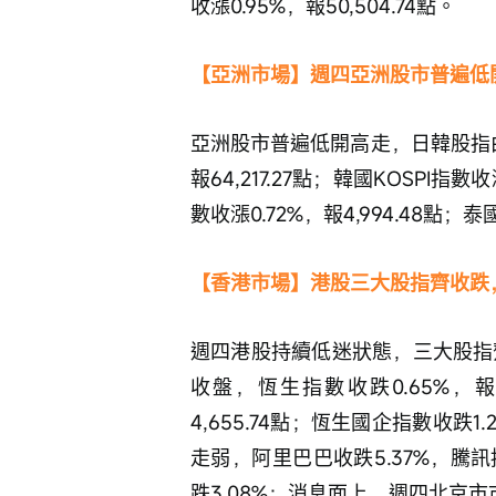
收漲0.95%，報50,504.74點。
【亞洲市場】週四亞洲股市普遍低
亞洲股市普遍低開高走，日韓股指由
報64,217.27點；韓國KOSPI指
數收漲0.72%，報4,994.48點；泰國
【香港市場】港股三大股指齊收跌
週四港股持續低迷狀態，三大股指
收盤，恆生指數收跌0.65%，報2
4,655.74點；恆生國企指數收跌1
走弱，阿里巴巴收跌5.37%，騰訊
跌3.08%；消息面上，週四北京