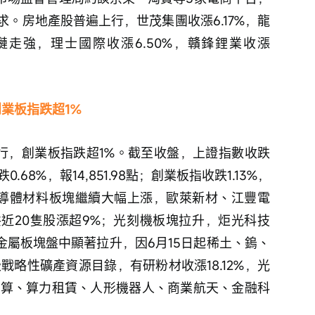
。房地產股普遍上行，世茂集團收漲6.17%，龍
業鏈走強，理士國際收漲6.50%，贛鋒鋰業收漲
業板指跌超1%
行，創業板指跌超1%。截至收盤，上證指數收跌
跌0.68%，報14,851.98點；創業板指收跌1.13%，
面，半導體材料板塊繼續大幅上漲，歐萊新材、江豐電
共近20隻股漲超9%；光刻機板塊拉升，炬光科技
小金屬板塊盤中顯著拉升，因6月15日起稀土、鎢、
戰略性礦產資源目錄，有研粉材收漲18.12%，光
、雲計算、算力租賃、人形機器人、商業航天、金融科