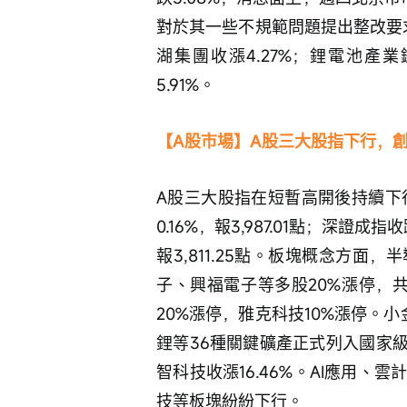
對於其一些不規範問題提出整改要求
湖集團收漲4.27%；鋰電池產
5.91%。
【A股市場】A股三大股指下行，創
A股三大股指在短暫高開後持續下
0.16%，報3,987.01點；深證成指收
報3,811.25點。板塊概念方
子、興福電子等多股20%漲停，
20%漲停，雅克科技10%漲停。
鋰等36種關鍵礦產正式列入國家級
智科技收漲16.46%。AI應用
技等板塊紛紛下行。