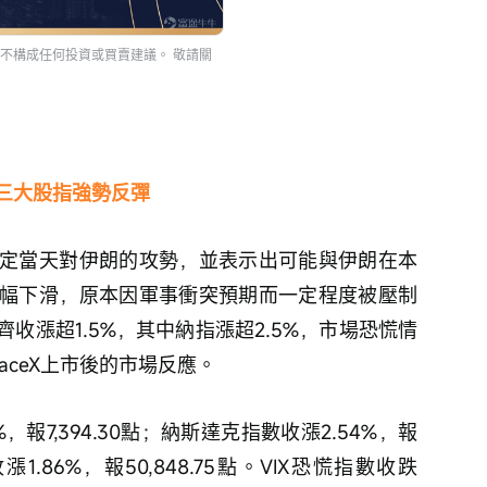
不構成任何投資或買賣建議。 敬請關
三大股指強勢反彈
定當天對伊朗的攻勢，並表示出可能與伊朗在本
幅下滑，原本因軍事衝突預期而一定程度被壓制
收漲超1.5%，其中納指漲超2.5%，市場恐慌情
aceX上市後的市場反應。
，報7,394.30點；納斯達克指數收漲2.54%，報
漲1.86%，報50,848.75點。VIX恐慌指數收跌