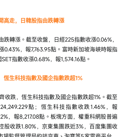
開高走，日韓股指由跌轉漲
跌轉漲。截至收盤，日經225指數收漲0.06%，
數收漲0.43%，報7,763.95點。富時新加坡海峽時報指
SET指數收漲0.68%，報1,574.16點。
，恆生科技指數及國企指數跌超1%
齊收跌，恆生科技指數及國企指數跌超1%。截至
4,249.229點；恆生科技指數收跌1.46%，報
.22%，報8,217.08點。板塊方面，權重科網股普遍
控股收跌1.80%，京東集團跌近3%，百度集團收
市市場監督管理局約談京東、淘寶等5家電商平台，