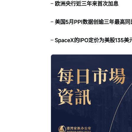
– 
欧洲央行近三年来首次加息
– 
美国5月PPI数据创逾三年最高同
– 
SpaceX的IPO定价为美股135