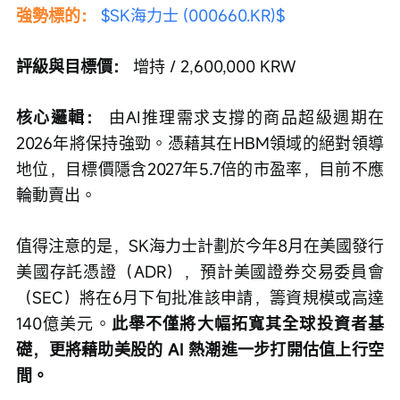
強勢標的： 
$SK海力士 (000660.KR)$
評級與目標價：
 增持 / 2,600,000 KRW
核心邏輯：
 由AI推理需求支撐的商品超級週期在
2026年將保持強勁。憑藉其在HBM領域的絕對領導
地位，目標價隱含2027年5.7倍的市盈率，目前不應
輪動賣出。
值得注意的是，SK海力士計劃於今年8月在美國發行
美國存託憑證（ADR），預計美國證券交易委員會
（SEC）將在6月下旬批准該申請，籌資規模或高達
140億美元。
此舉不僅將大幅拓寬其全球投資者基
礎，更將藉助美股的 AI 熱潮進一步打開估值上行空
間。