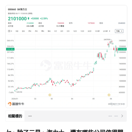
--
--
--
相關標的