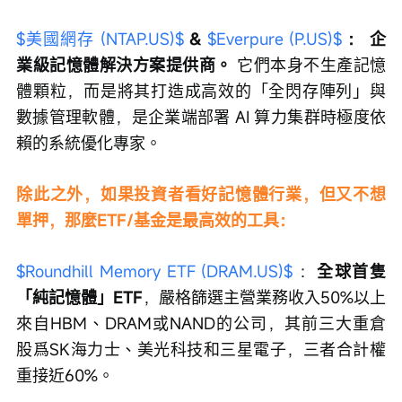
$美國網存 (NTAP.US)$
 & 
$Everpure (P.US)$
：
企
業級記憶體解決方案提供商。
 它們本身不生產記憶
體顆粒，而是將其打造成高效的「全閃存陣列」與
數據管理軟體，是企業端部署 AI 算力集群時極度依
賴的系統優化專家。
除此之外，如果投資者看好記憶體行業，但又不想
單押，那麼ETF/基金是最高效的工具：
$Roundhill Memory ETF (DRAM.US)$
 ：
全球首隻
「純記憶體」ETF
，嚴格篩選主營業務收入50%以上
來自HBM、DRAM或NAND的公司，其前三大重倉
股爲SK海力士、美光科技和三星電子，三者合計權
重接近60%。