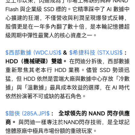
立上市以來，閃迪成為了市場上稀缺的純粹 NAND 
Flash 與企業級 SSD 標的。它精準踩中了 AI 數據中
心擴建的狂潮，不僅營收與利潤呈現爆發式反轉，
股價更是在一年多內翻了數十倍，是本輪記憶體超
級周期中彈性最驚人的核心資產之一。
$西部數據 (WDC.US)$
 & 
$希捷科技 (STX.US)$
：
HDD（機械硬碟）雙雄。
 在閃迪分拆後，西部數據
重新聚焦其老本行 HDD 業務。儘管 SSD 勢頭迅
猛，但 HDD 依然是雲端大廠與數據中心存放「冷數
據」與「溫數據」最具成本效益的選擇，在 AI 時代
依然扮演著不可或缺的基石角色。
$鎧俠 (285A.JP)$
：
全球領先的 NAND 閃存供應
商。
 與閃迪一樣專注於NAND閃存技術，是全球記
憶體原廠中極具市場份額的重磅玩家。