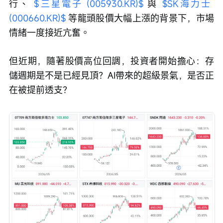
行、 
$三星電子 (005930.KR)$
 與 
$SK海力士 
(000660.KR)$
 等龍頭股價大幅上漲的背景下，市場
情緒一度接近亢奮。
但近期，隨著股價高位回調，投資者開始擔心：存
儲週期是不是已經見頂？AI帶來的超級景氣，是否正
在被提前透支？