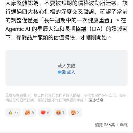
大摩整體認為，不要被短期的價格波動所迷惑，該
行通過四大核心指標的深度交叉驗證，確認了當前
的調整僅僅是「長牛週期中的一次健康重置」。在 
Agentic AI 的星辰大海和長期協議（LTA）的護城河
下，存儲晶片龍頭的估值擴張，才剛剛開始。
載入失敗
重新載入
風險及免責聲明：以上內容僅代表作者個人觀點，不代表富途任何立場，亦不
構成任何投資建議，富途對此不作任何保證與承諾。
更多信息
77
6
6
1
2
瀏覽 366萬
舉報