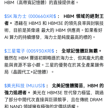
HBM（高帶寬記憶體）的直接提供者。
$SK海力士 (000660.KR)$
：
HBM 領域的絕對王
者。
 憑藉在 HBM3 和 HBM3E 的領先良率與封裝技
術，目前是英偉達 最大的 HBM 供應商。如果看好 
AI 算力的持續爆發，海力士是純度最高的標的。
$三星電子 (005930.KR)$
：
全球記憶體巨無霸。
雖然在 HBM 賽道初期略遜於海力士，但其龐大的產
能與資源不容小覷。三星的優勢在於其全產業鏈佈
局（晶圓代工+記憶體）。
$美光科技 (MU.US)$
：
北美記憶體獨苗，HBM 的
強力追趕者。
 美光在 HBM3E 世代發力極猛，跳過
了部分中間代次直接與巨頭競爭，且在傳統 DRAM 
和 NAND 領域擁有極強的定價話語權。