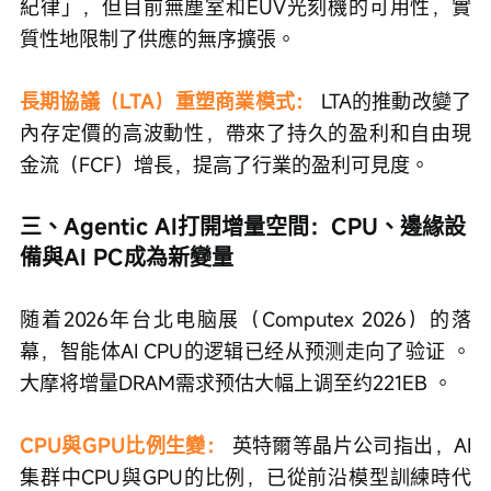
紀律」，但目前無塵室和EUV光刻機的可用性，實
質性地限制了供應的無序擴張。
長期協議（LTA）重塑商業模式：
 LTA的推動改變了
內存定價的高波動性，帶來了持久的盈利和自由現
金流（FCF）增長，提高了行業的盈利可見度。
三、Agentic AI打開增量空間：CPU、邊緣設
備與AI PC成為新變量
随着2026年台北电脑展（Computex 2026）的落
幕，智能体AI CPU的逻辑已经从预测走向了验证 。
大摩将增量DRAM需求预估大幅上调至约221EB 。
CPU與GPU比例生變：
 英特爾等晶片公司指出，AI
集群中CPU與GPU的比例，已從前沿模型訓練時代