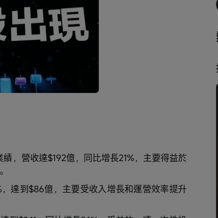
播
放
速
度
績，營收達$192億，同比增長21%，主要得益於
。
2%，達到$86億，主要受收入增長和運營效率提升