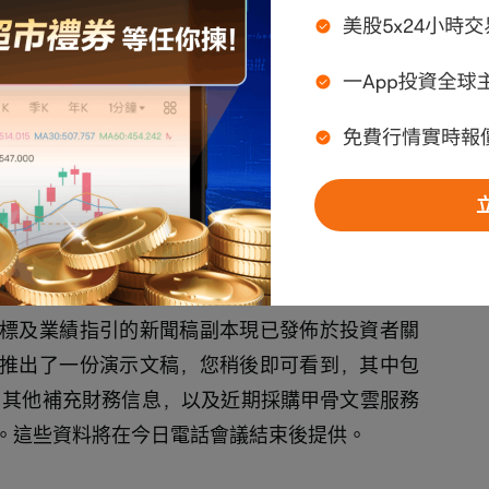
26財年第四季度業績電話會議。提醒一下，本次電
在我將會議交予Ken Bond先生，請您開始發言。
加甲骨文2026財年第四季度及全年業績電話會議。
icilia、首席執行官Clay Magouyrk以及首席
標及業績指引的新聞稿副本現已發佈於投資者關
推出了一份演示文稿，您稍後即可看到，其中包
表、其他補充財務信息，以及近期採購甲骨文雲服務
。這些資料將在今日電話會議結束後提供。