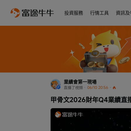
投資服務
行情工具
資訊及
業績會第一現場
直播了視頻
 · 
06/10 20:56
 · 
甲骨文2026財年Q4業績直