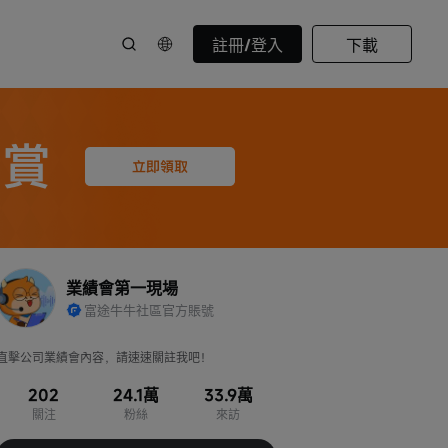
註冊/登入
下載
業績會第一現場
富途牛牛社區官方賬號
直擊公司業績會內容，請速速關註我吧！
202
24.1萬
33.9萬
關注
粉絲
來訪