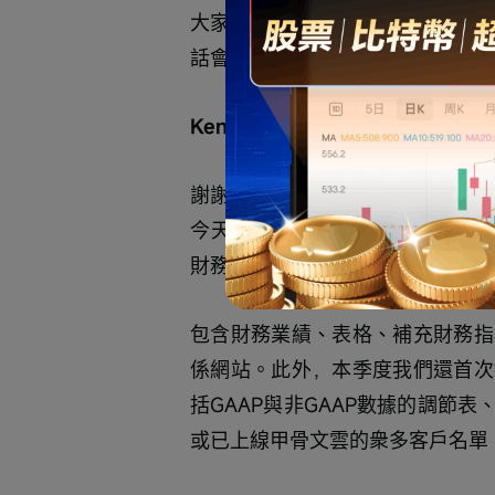
大家好，歡迎參加甲骨文公司20
話會議正在錄音。[操作員說明] 現
Ken Bond
謝謝Lisa，大家下午好。歡迎參
今天參會的有我們的首席執行官Mike S
財務官Hilary Maxson。
包含財務業績、表格、補充財務指
係網站。此外，本季度我們還首次
括GAAP與非GAAP數據的調節
或已上線甲骨文雲的衆多客戶名單