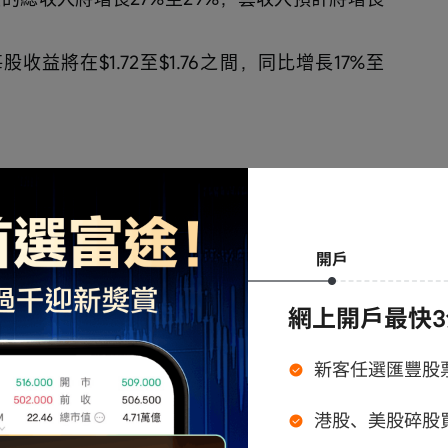
股收益將在$1.72至$1.76之間，同比增長17%至
長的需求而加速投資和擴張，可能導致利潤率承
骨文身處高度競爭的科技環境，尤其面臨其他主