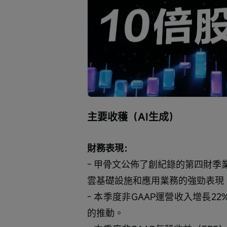
Loaded
:
Progress
:
取
0%
0%
消
/
靜
音
主要收穫（AI生成）
財務表現：
- 甲骨文公佈了創紀錄的第四財季業
雲基礎設施和應用業務的強勁表現
- 本季度非GAAP運營收入增長2
的推動。