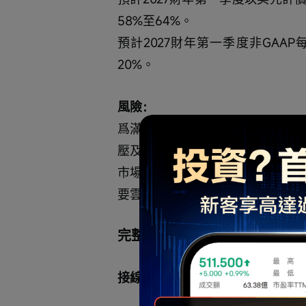
58%至64%。
預計2027財年第一季度非GAAP每
20%。
風險：
爲滿足對甲骨文雲解決方案日益增
壓及運營複雜性上升。
市場競爭激烈且價格敏感度高，甲
要雲服務和應用提供商的競爭。
完整記錄稿（AI生成）
接線員