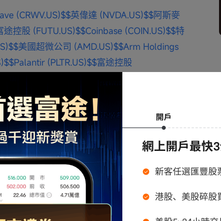
ave (CRWV.US)$
$英偉達 (NVDA.US)$
$阿斯麥 
富途控股 (FUTU.US)$
$Coinbase (COIN.US)$
$特
US)$
$美國超微公司 (AMD.US)$
$Arm Holdings 
)$
$Palantir (PLTR.US)$
$富途控股 
Bitmine Immersion Technologies 
 (NIO.US)$
$Meta Platforms (META.US)$
$蘋
閃迪 (SNDK.US)$
$康寧 (GLW.US)$
$迴聲星通信 
ors ETF (NASA.US)$
$Cerebras Systems 
T SpaceMobile (ASTS.US)$
$Bloom Energy 
閃迪 (SNDK.US)$
$美光科技 
$台積電 (TSM.US)$
$微軟 (MSFT.US)$
$希捷科技 
並不構成任何證券、金融產品或工具的要約、招攬、