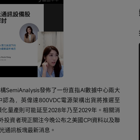
播
放
速
度
emiAnalysis發佈了一份直指AI數據中心兩大
認為，英偉達800VDC電源架構出貨將推遲至
模化量產則可能延至2028年乃至2029年。相關消
外投資者現正關注今晚公布之美國CPI資料以及聯
論光通訊板塊最新消息。