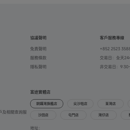
協議聲明
客戶服務專線
免責聲明
+852 2523 358
服務條款
交易日：全天24
隱私聲明
非交易日：9:30-2
富途實體店
銅鑼灣旗艦店
尖沙咀店
荃灣店
只提供開戶及相關查詢服
沙田店
屯門店
灣仔店
地址：