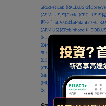
$Rocket Lab (RKLB.US)$
$CoreWe
(ASML.US)$
$Circle (CRCL.US)$
$
斯拉 (TSLA.US)$
$Palantir (PLTR.
(ARM.US)$
$Robinhood (HOOD.US
(FUTU.US)$
$NEBIUS (NBIS.US)$
$
(BMNR.US)$
$百度 (BIDU.US)$
$蔚來
果 (AAPL.US)$
$微軟 (MSFT.US)$
$
(ECHO.US)$
$Tema Space Innovat
(CBRS.US)$
$博通 (AVGO.US)$
$AS
(BE.US)$
$Lumentum (LITE.US)$
$
(MU.US)$
$Coherent (COHR.US)$
(STX.US)$
$SpaceX (SPCX.US)$
免責聲明: 內容純屬個人分享，