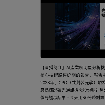
Loaded
:
Progress
:
取
0%
0%
消
/
靜
音
【直播簡介】AI產業鏈明星分析機構S
核心技術路徑延期的報告，報告中
2028年，CPO（共封裝光學）規
息點樣影響光通訊概念股份呢？另
儲局議息結果。今天用30分鐘討