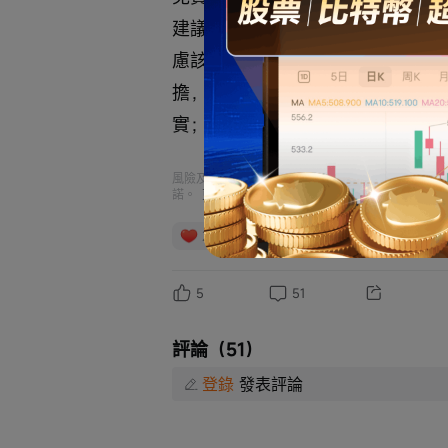
建議、意見或保證。投資涉及風險
慮該等投資是否適合閣下的財務狀
擔，建議諮詢專業投資顧問。本⼈
實；對任何錯誤、遺漏或因依賴資
風險及免責聲明：以上內容僅代表作者個人觀點，不
諾。
更多信息
2
1
2
5
51
評論（51）
登錄
發表評論