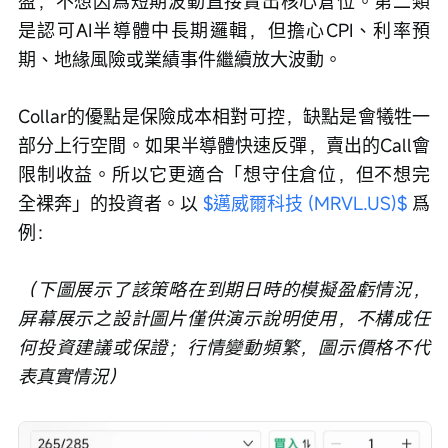
盈，不想因爲短期波動直接賣出核心倉位。第二類
是認可AI半導體中長期邏輯，但擔心CPI、利率預
期、地緣風險或業績事件繼續放大波動。
Collar的優點是保險成本相對可控，缺點是會犧牲一
部分上行空間。如果半導體快速反彈，賣出的Call會
限制收益。所以它更適合「想守住倉位，但不想完
全裸奔」的投資者。以 
$邁威爾科技 (MRVL.US)$
 爲
例：
（下圖展示了該策略在到期日時的模擬盈虧情況，
屏幕展示之設計圖片僅供演示說明使用，不構成任
何投資建議或保證；行情變動頻繁，圖示價格不代
表真實情況）