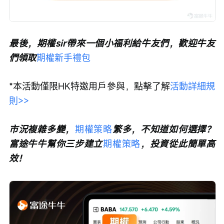
最後，期權sir帶來一個小福利給牛友們，歡迎牛友
們領取
期權新手禮包
*本活動僅限HK特邀用戶參與，點擊了解
活動詳細規
則>>
市況複雜多變，
期權策略
繁多，不知道如何選擇？
富途牛牛幫你三步建立
期權策略
，投資從此簡單高
效！