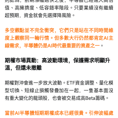
則認爲，前期漲幅過快之後，半導體已經進入高估
值、高擁擠度、低容錯率階段。只要業績沒有繼續
超預期，資金就會先選擇降風險。
多空觀點並不完全衝突，它們只是站在不同時間維
度上觀察同一輪行情。但多數大行仍然都肯定AI主
線需求，半導體仍是AI時代最重要的資產之一
。
期權市場異動：高波動環境，保護需求明顯升
溫，但還未撤離
期權對沖會進一步放大波動。ETF資金調整、量化模
型切換、短線止損觸發疊加在一起，一隻基本面沒
有重大變化的龍頭股，也會被交易成高Beta籌碼。
當前AI半導體短期期權成本已經很貴。引伸波幅處