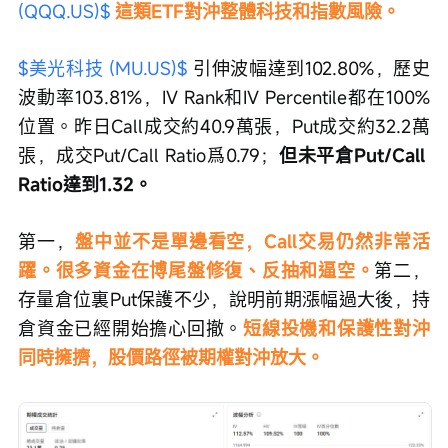
(QQQ.US)$
 這類ETF對沖整體科技和指數風險。
$美光科技 (MU.US)$
 引伸波幅達到102.80%，歷史
波動率103.81%，IV Rank和IV Percentile都在100%
位置。昨日Call成交約40.9萬張，Put成交約32.2萬
張，成交Put/Call Ratio爲0.79；
但未平倉Put/Call 
Ratio達到1.32。
第一，
盤中並不是單邊看空，Call交易仍然非常活
躍。很多資金在博尾盤修復、反抽和逼空。
第二，
存量倉位裏Put保護不少，說明前期漲幅過大後，持
倉資金已經開始擔心回撤。
短線投機和保護性對沖
同時擁擠，股價路徑被期權對沖放大。