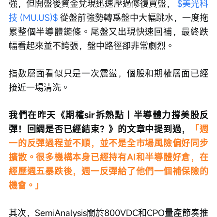
強，但開盤後資金兌現迅速壓過修復買盤， 
$美光科
技 (MU.US)$
 從盤前強勢轉爲盤中大幅跳水，一度拖
累整個半導體鏈條。尾盤又出現快速回補，最終跌
幅看起來並不誇張，盤中路徑卻非常劇烈。
指數層面看似只是一次震盪，個股和期權層面已經
接近一場清洗。
我們在昨天《期權sir拆熱點丨半導體力撐美股反
彈！回調是否已經結束？》的文章中提到過，
「週
一的反彈過程並不順，並不是全市場風險偏好同步
擴散。很多機構本身已經持有AI和半導體好倉，在
經歷週五暴跌後，週一反彈給了他們一個補保險的
機會。」
其次，SemiAnalysis關於800VDC和CPO量產節奏推