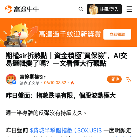
註冊/登入
迎新驚喜賞 股票/BTC等任你揀!
期權sir拆熱點丨資金積極"買保險"，AI交
易邏輯變了嗎？一文看懂大行觀點
富途期權Sir
關注
發表了文章
 · 
06/10 08:52
 · 
昨日盤面：指數跌幅有限，個股波動極大
週一半導體的反彈沒有持續太久。
昨日盤前 
$費城半導體指數 (.SOX.US)$
 一度明顯走