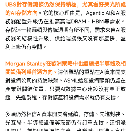
UBS對存儲鏈條仍然保持積極，尤其看好美光所處
的AI存儲方向
。它的核心理由是，Agentic AI和AI服
務器配置升級仍在推高高端DRAM、HBM等需求。
存儲這一輪邏輯與傳統週期有所不同，需求來自AI服
務器的結構性升級，供給端擴張又沒有那麼快，盈
利上修仍有空間。
Morgan Stanley在歐洲策略中也繼續把半導體及相
關設備列爲首選方向。
這個觀點的重點在AI資本開支
對設備公司的持續映射。ASML這類設備龍頭仍處在
產業鏈關鍵位置，只要AI數據中心建設沒有真正放
緩，先進製程、存儲擴產和設備需求就仍有支撐。
多頭仍然相信AI資本開支會延續，存儲、先進封裝、
光互聯、半導體設備等環節仍有訂單支撐。謹慎派