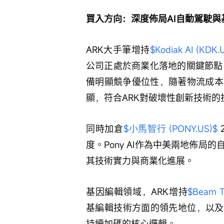
買入方向：深度佈局AI自動駕駛與
ARK大手筆增持
$Kodiak AI (KDK.
公司正處於商業化落地的關鍵節點。
備明顯競争優位性，隨著物流成本
顯，符合ARK對破壞性創新技術的
同時加倉
$小馬智行 (PONY.US)$
度。Pony AI作為中美兩地佈
其技術實力與商業化進展。
基因編輯領域，ARK增持
$Beam T
基編輯技術方面的領先地位，以及
持續加碼的核心邏輯。