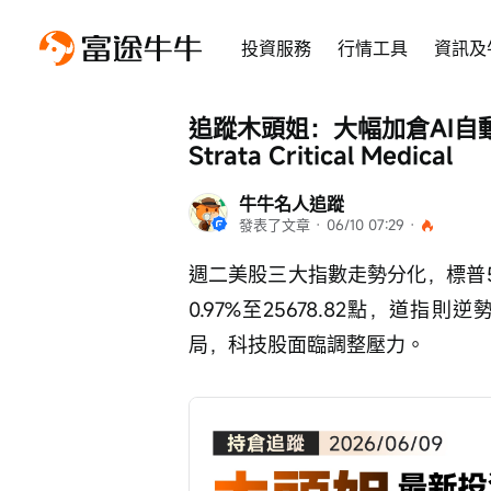
投資服務
行情工具
資訊及
追蹤木頭姐：大幅加倉AI自動駕
Strata Critical Medical
牛牛名人追蹤
發表了文章
 · 
06/10 07:29
 · 
週二美股三大指數走勢分化，標普50
0.97%至25678.82點，道指則逆
局，科技股面臨調整壓力。