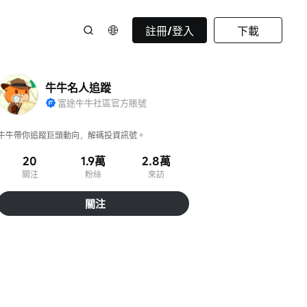
註冊/登入
下載
牛牛名人追蹤
富途牛牛社區官方賬號
牛牛帶你追蹤巨頭動向，解碼投資訊號。
20
1.9萬
2.8萬
關注
粉絲
來訪
關注