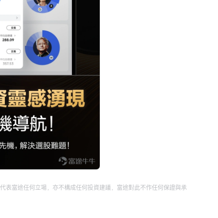
代表富途任何立場，亦不構成任何投資建議，富途對此不作任何保證與承