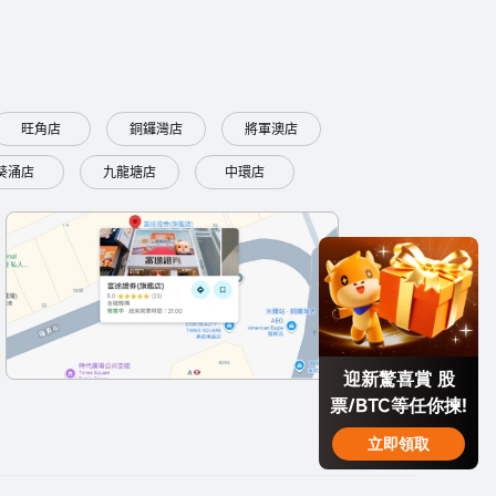
旺角店
銅鑼灣店
將軍澳店
葵涌店
九龍塘店
中環店
迎新驚喜賞 股
票/BTC等任你揀!
立即領取