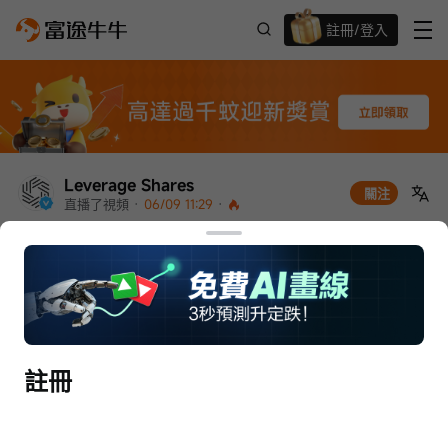
註冊/登入
迎新驚喜賞 股票/BTC等任你揀!
Leverage Shares
關注
直播了視頻
 · 
06/09 11:29
 · 
SpaceX + AI概念股(NVDA, AMD, INTC, 
MRVL......) 探討
註冊