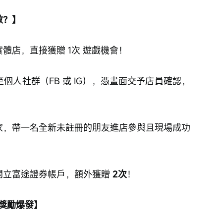
數？】
實體店，直接獲贈 1次 遊戲機會！
個人社群（FB 或 IG），憑畫面交予店員確認，
家，帶一名全新未註冊的朋友進店參與且現場成功
開立富途證券帳戶，額外獲贈 
2次
！
獎勵爆發】