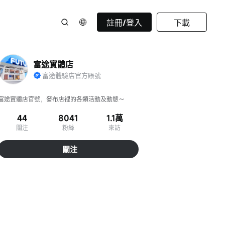
註冊/登入
下載
富途實體店
富途體驗店官方賬號
富途實體店官號，發布店裡的各類活動及動態～
44
8041
1.1萬
關注
粉絲
來訪
關注