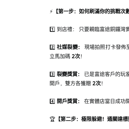
⚡
【第一步：如何刷滿你的挑戰次
1️⃣ 到店禮： 只要親臨富途銅鑼灣
2️⃣ 
社媒裂變：
 現場拍照打卡發佈至
立馬加碼 
2次
！
3️⃣ 
裂變獎賞：
 已是富途客戶的玩
開戶，雙方各獲贈 
2次
！
4️⃣ 
開戶獎賞：
 在實體店當日成功
🏆
【第二步：極限躲避！通關達標