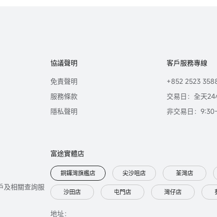
協議聲明
客戶服務專線
免責聲明
+852 2523 358
服務條款
交易日：全天24
隱私聲明
非交易日：9:30-2
富途實體店
銅鑼灣旗艦店
尖沙咀店
荃灣店
只提供開戶及相關查詢服
沙田店
屯門店
灣仔店
地址：