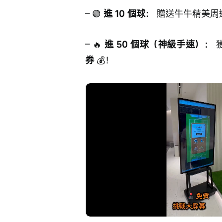
– 🟢 
進 10 個球：
 贈送牛牛精美周
– 🔥 
進 50 個球（神級手速）：
 
券
 💰！
Loade
Progress
:
取
0%
0%
消
/
靜
音