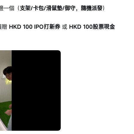
邊一個（
支架/卡包/滑鼠墊/御守，隨機派發
）
獲贈 
HKD 100 IPO打新券
 或 
HKD 100股票現金
d
:
播
放