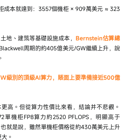
本就達到：3557個機柜 × 909萬美元 ≈ 323
、土地、建筑等基礎設施成本，
Bernstein估算總
Blackwell周期的約405億美元/GW繼續上升，說
。
GW級別的頂級AI算力，賬面上要準備接近500億
in成本更高。但從算力性價比來看，結論并不悲觀。
 NVL72單機柜FP8算力約2520 PFLOPS，明顯高于
PFLOPS。也就是說，雖然單機柜價格從約430萬美元上升
更大。