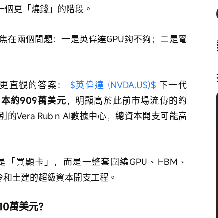
入一個更「燒錢」的階段。
聚焦在兩個問題：一是英偉達GPU夠不夠；二是電
一個更直觀的答案： 
$英偉達 (NVDA.US)$
 下一代
機櫃成本約909萬美元
，明顯高於此前市場流傳的約
的Vera Rubin AI數據中心，總資本開支可能高
是「買顯卡」，而是一整套圍繞GPU、HBM、
液冷和土建的超級資本開支工程。
10萬美元？