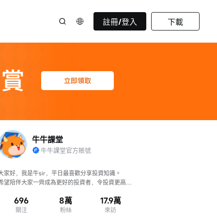
註冊/登入
下載
牛牛課堂
牛牛課堂官方賬號
大家好，我是牛sir，平日最喜歡分享投資知識。

希望陪伴大家一齊成為更好的投資者，令投資更高
效、判斷更準確！
696
8萬
17.9萬
關注
粉絲
來訪