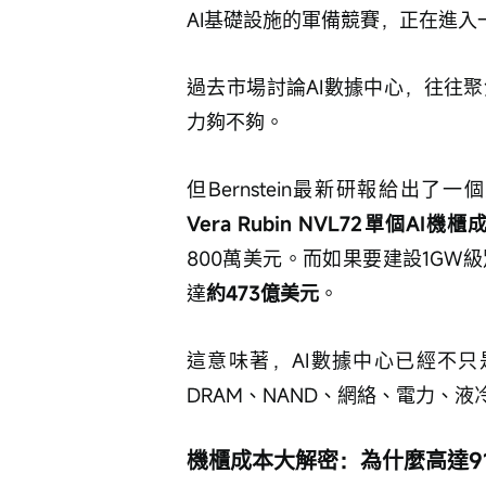
AI基礎設施的軍備競賽，正在進
過去市場討論AI數據中心，往往
力夠不夠。
但Bernstein最新研報給出了
Vera Rubin NVL72單個AI
800萬美元。而如果要建設1GW級別
達
約473億美元
。
這意味著，AI數據中心已經不只
DRAM、NAND、網絡、電力、
機櫃成本大解密：為什麼高達9