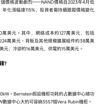
價格波動劇烈——NAND價格自2023年4月低
3倍，年化漲幅達115%，投資者需持續跟蹤價格變化
0萬美元。其中，網絡成本約127萬美元，包括
纜約24萬美元、背板及其他規模擴展組件約38萬美
0萬美元；冷卻約16萬美元，供電約15萬美元。
少錢？
約220kW。Bernstein假設機柜功耗約占數據中心總功
據中心大約可容納3557個Vera Rubin機柜。