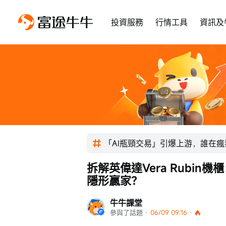
投資服務
行情工具
資訊及
「AI瓶頸交易」引爆上游，誰在
拆解英偉達Vera Rubin
隱形贏家？
牛牛課堂
參與了話題
 · 
06/09 09:16
 · 