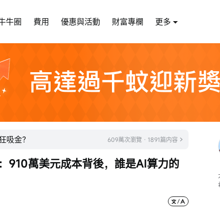
牛牛圈
費用
優惠與活動
財富專欄
更多
瘋狂吸金？
609萬次瀏覽 · 1891篇内容
機櫃：910萬美元成本背後，誰是AI算力的