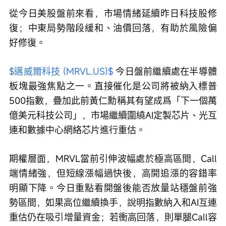
從今日美股盤前來看，市場情緒延續昨日科技股修
復；中東局勢階段緩和、油價回落，有助於風險偏
好修復。
$邁威爾科技 (MRVL.US)$
 今日盤前繼續處在半導體
板塊最強焦點之一。直接催化是公司將被納入標普
500指數，疊加此前黃仁勳稱其有望成爲「下一個萬
億美元科技公司」，市場繼續圍繞AI定製芯片、光互
連和數據中心網絡芯片進行重估。
期權層面，MRVL當前引伸波幅處於極高區間，Call
端情緒強，但短線漲幅過快後，高開追漲的容錯率
明顯下降。今日重點看開盤後能否放量站穩盤前強
勢區間，如果高位繼續換手，說明指數納入和AI互連
重估仍在吸引增量資金；若衝高回落，則單腿Call容