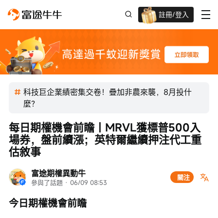
註冊/登入
迎新驚喜賞 股票/BTC等任你揀!
科技巨企業績密集交卷！疊加非農來襲，8月投什
麼？
每日期權機會前瞻丨MRVL獲標普500入
場券，盤前續漲；英特爾繼續押注代工重
估敘事
富途期權異動牛
關注
參與了話題
 · 
06/09 08:53
今日期權機會前瞻