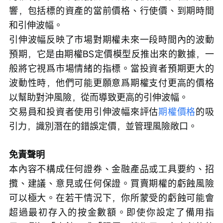
響，包括標的資產的當前價格、行使價、到期時間
和引伸波幅。
引伸波幅反映了市場對期權未來一段時間內的波動
預期，它是由期權BS定價模型反推出來的數據，一
般將它視爲市場情緒的指標。當投資者預期更大的
波動性時，他們可能更願意爲期權支付更高的價格
以幫助對沖風險，從而導致更高的引伸波幅。
交易員和投資者使用引伸波幅來評估
期權價格
的吸
引力，識別潛在的錯誤定價，並管理風險敞口。
免責聲明
本內容不構成任何證券、金融產品或工具要約、招
攬、建議、意見或任何保證。買賣期權的虧蝕風險
可以極大。在若干情況下，你所蒙受的虧蝕可能會
超過最初存入的按金數額。即使你設定了備用指