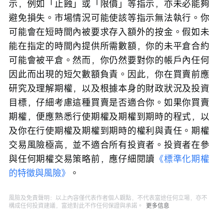
示，例如「止蝕」或「限價」等指示，亦未必能夠
避免損失。市場情況可能使該等指示無法執行。你
可能會在短時間內被要求存入額外的按金。假如未
能在指定的時間內提供所需數額，你的未平倉合約
可能會被平倉。然而，你仍然要對你的帳戶內任何
因此而出現的短欠數額負責。因此，你在買賣前應
研究及理解期權，以及根據本身的財政狀況及投資
目標，仔細考慮這種買賣是否適合你。如果你買賣
期權，便應熟悉行使期權及期權到期時的程式，以
及你在行使期權及期權到期時的權利與責任。期權
交易風險極高，並不適合所有投資者。投資者在參
與任何期權交易策略前，應仔細閱讀
《標準化期權
的特徵與風險》
。
風險及免責聲明：以上內容僅代表作者個人觀點，不代表富途任何立場，亦不
構成任何投資建議，富途對此不作任何保證與承諾。
更多信息