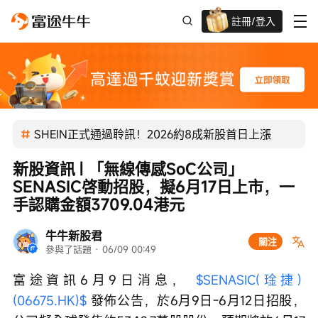
註冊/登入
迎新驚喜賞 股票/BTC等任你揀!
SHEIN正式通過聆訊！2026約8成新股首日上漲
新股資訊 | 「無線傳感SoC公司」
SENASIC啓動招股，擬6月17日上市，一
手認購金額3709.04港元
牛牛新股君
關注
參與了話題
 · 
06/09 00:49
富途資訊6月9日消息， 
$SENASIC(琻捷) 
(06675.HK)$
 發佈公告，於6月9日-6月12日招股，