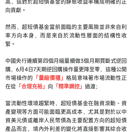
高，這對於超短債基金的靜態收益率構成明確的正
向貢獻。
然而，超短債基金當前面臨的主要風險並非來自利
率方向本身，而是來自於流動性層面的結構性收
緊。
中國央行連續第四個月縮量續做3個月期買斷式逆回
購，6月4日7天期逆回購操作量更降至零，這種公開
市場操作的
「量縮價穩」
格局意味著市場流動性正
在從
「合理充裕」
向
「精準調控」
過渡；
當流動性環境趨緊時，超短債基金在融資滾動、資
產變現等方面可能面臨更高成本，尤其是對於以中
資美元債或離岸人民幣債為主要配置方向的超短債
產品而言，境內外利差的變化將直接影響其綜合收