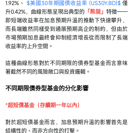
1.92%、 
$美國30年期國債收益率 (US30Y.BD)$
 僅
升0.42%，曲線形態呈現出典型的
「熊陡」
特徵——
即短端收益率在加息預期升溫的推動下快速攀升，
而長端雖然同樣受到通脹預期高企的制約，但由於
市場預期加息最終會抑制經濟增長從而限制了長端
收益率的上升空間。
這種曲線形態對於不同期限的債券型基金而言意味
著截然不同的風險敞口與投資邏輯。
不同期限債券型基金的分化影響
*超短債基金（存續期一年以內）
對於超短債基金而言，加息預期升溫的影響首先是
結構性的、而非方向性的打擊。