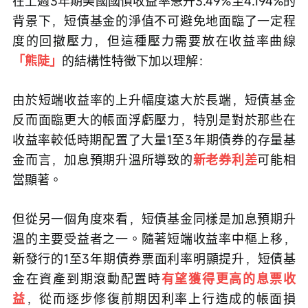
在上週3年期美國國債收益率急升3.49%至4.194%的
背景下，短債基金的淨值不可避免地面臨了一定程
度的回撤壓力，但這種壓力需要放在收益率曲線
「熊陡」
的結構性特徵下加以理解：
由於短端收益率的上升幅度遠大於長端，短債基金
反而面臨更大的帳面浮虧壓力，特別是對於那些在
收益率較低時期配置了大量1至3年期債券的存量基
金而言，加息預期升溫所導致的
新老券利差
可能相
當顯著。
但從另一個角度來看，短債基金同樣是加息預期升
溫的主要受益者之一。隨著短端收益率中樞上移，
新發行的1至3年期債券票面利率明顯提升，短債基
金在資產到期滾動配置時
有望獲得更高的息票收
益
，從而逐步修復前期因利率上行造成的帳面損