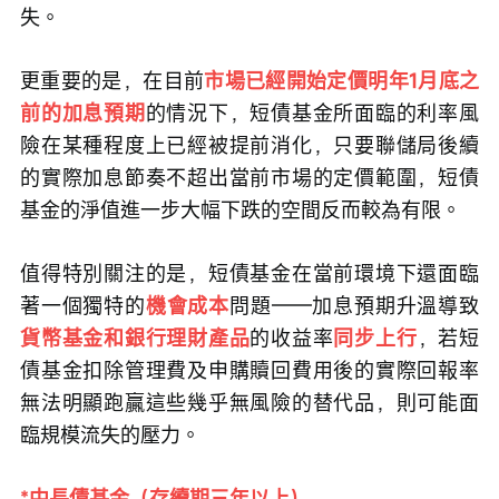
失。
更重要的是，在目前
市場已經開始定價明年1月底之
前的加息預期
的情況下，短債基金所面臨的利率風
險在某種程度上已經被提前消化，只要聯儲局後續
的實際加息節奏不超出當前市場的定價範圍，短債
基金的淨值進一步大幅下跌的空間反而較為有限。
值得特別關注的是，短債基金在當前環境下還面臨
著一個獨特的
機會成本
問題——加息預期升溫導致
貨幣基金和銀行理財產品
的收益率
同步上行
，若短
債基金扣除管理費及申購贖回費用後的實際回報率
無法明顯跑贏這些幾乎無風險的替代品，則可能面
臨規模流失的壓力。
*中長債基金（存續期三年以上）