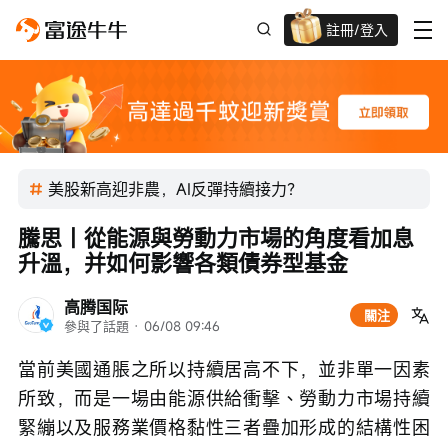
註冊/登入
迎新驚喜賞 股票/BTC等任你揀!
美股新高迎非農，AI反彈持續接力？
騰思丨從能源與勞動力市場的角度看加息
升溫，并如何影響各類債券型基金
高腾国际
關注
參與了話題
 · 
06/08 09:46
當前美國通脹之所以持續居高不下，並非單一因素
所致，而是一場由能源供給衝擊、勞動力市場持續
緊繃以及服務業價格黏性三者疊加形成的結構性困