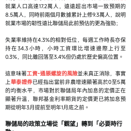
就業人口高達17.2萬人，遠遠超出市場一致預期的
8.5萬人，同時前兩個月數據累計上修9.3萬人，說明
就業市場的韌性遠比聯儲局此前預估的更為強勁；
失業率維持在4.3%的相對低位，每週工作時長亦保
持在34.3小時，小時工資環比增速邊際上行至
0.3%，同比雖回落至3.4%但仍處於歷史偏高位置。
這意味著
工資-通脹螺旋的風險
並未真正消除，事實
上
華泰證券
已經指出當前非農增速顯著高於0至5萬
的均衡水平，市場對於聯儲局年內加息的定價正在
顯著升溫，聯邦基金利率期貨的定價更已將加息預
期從明年3月提前至明年1月底之前。
聯儲局的政策立場從「觀望」轉到「必要時行