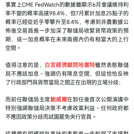
事實上CME FedWatch的數據雖顯示6月會議維持利
率不變的概率高達98.4%，但7月累計加息25點子的
概率已經從近乎零攀升至8.4%，考慮到非農數據公
佈後交易員進一步加深了聯儲局收緊貨幣政策的預
期，這一加息概率在未來兩週內仍有相當大的上行
空間。
值得注意的是，
白宮經濟顧問哈塞特
雖然表態聯儲
局不應該加息、強調仍有降息空間，但這恰恰反映
了行政部門與貨幣當局之間正在出現的立場分歧；
而前任聯儲局主席
鮑威爾
在卸任後首次公開演講中
特別強調聯儲局決策不考慮政黨利益、任何政府都
不應因政策分歧而試圖罷免央行官員。
這種帶有明確暗批意味的表態進一步削弱了市場對