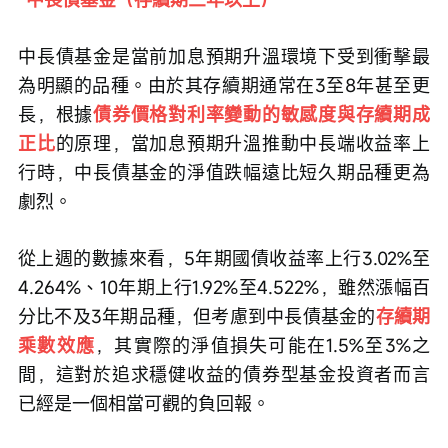
中長債基金是當前加息預期升溫環境下受到衝擊最
為明顯的品種。由於其存續期通常在3至8年甚至更
長，根據
債券價格對利率變動的敏感度與存續期成
正比
的原理，當加息預期升溫推動中長端收益率上
行時，中長債基金的淨值跌幅遠比短久期品種更為
劇烈。
從上週的數據來看，5年期國債收益率上行3.02%至
4.264%、10年期上行1.92%至4.522%，雖然漲幅百
分比不及3年期品種，但考慮到中長債基金的
存續期
乘數效應
，其實際的淨值損失可能在1.5%至3%之
間，這對於追求穩健收益的債券型基金投資者而言
已經是一個相當可觀的負回報。