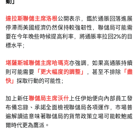
動」
達拉斯聯儲主席洛根
公開表示，鑑於通脹回落進展
停滯而美國經濟仍然保持較強韌性，聯儲局可能需
要在今年晚些時候提高利率，將通脹率拉回2%的目
標水平；
堪薩斯城聯儲主席哈瑪克
亦強調，如果高通脹持續
則可能需要
「更大幅度的調整」
，甚至不排除
「盡
快」
採取行動的可能性；
加上新任
聯儲局主席沃什
上任伊始便向內部員工發
布備忘錄、承諾全面檢視聯儲局各項運作，市場普
遍解讀這意味著聯儲局的貨幣政策立場可能較鮑威
爾時代更為鷹派。