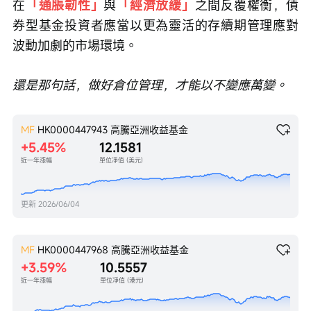
在
「通脹韌性」
與
「經濟放緩」
之間反覆權衡，債
券型基金投資者應當以更為靈活的存續期管理應對
波動加劇的市場環境。
還是那句話，做好倉位管理，才能以不變應萬變。
MF
HK0000447943
高騰亞洲收益基金
+5.45%
12.1581
近一年漲幅
單位凈值 (美元)
更新
2026/06/04
MF
HK0000447968
高騰亞洲收益基金
+3.59%
10.5557
近一年漲幅
單位凈值 (港元)