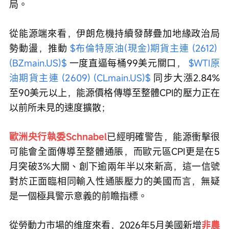
局。
從能源端來看，伊朗危機持續發酵疊加地緣政治局
勢動盪，推動 
$布倫特原油(現金)期貨主連 (2612) 
(BZmain.US)$
 一度直逼每桶99美元關口， 
$WTI原
油期貨主連 (2609) (CLmain.US)$
 同步大漲2.84%
至90美元以上，能源價格傳導至整體CPI的壓力正在
以前所未見的速度擴散；
歐洲央行執委Schnabel
已經明確警告，能源衝擊很
可能會全面傳導至整體通脹，而歐元區CPI更是在5
月突破3%大關、創下逾兩年半以來新高，這一信號
對於正面臨相同輸入性通脹壓力的美國而言，無疑
是一個極具警示意義的前瞻指標。
從勞動力市場的维度來看，2026年5月美國新增
非農