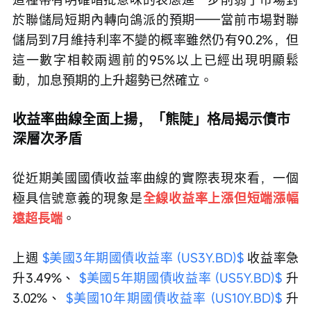
於聯儲局短期內轉向鴿派的預期——當前市場對聯
儲局到7月維持利率不變的概率雖然仍有90.2%，但
這一數字相較兩週前的95%以上已經出現明顯鬆
動，加息預期的上升趨勢已然確立。
收益率曲線全面上揚，「熊陡」格局揭示債市
深層次矛盾
從近期美國國債收益率曲線的實際表現來看，一個
極具信號意義的現象是
全線收益率上漲但短端漲幅
遠超長端
。
上週 
$美國3年期國債收益率 (US3Y.BD)$
 收益率急
升3.49%、 
$美國5年期國債收益率 (US5Y.BD)$
 升
3.02%、 
$美國10年期國債收益率 (US10Y.BD)$
 升