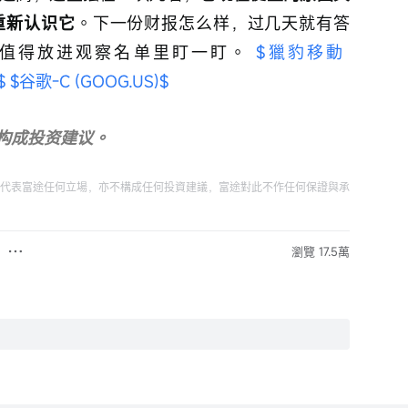
重新认识它
。下一份财报怎么样，过几天就有答
值得放进观察名单里盯一盯。 
$獵豹移動 
$
$谷歌-C (GOOG.US)$
构成投资建议。
代表富途任何立場，亦不構成任何投資建議，富途對此不作任何保證與承
瀏覽 17.5萬