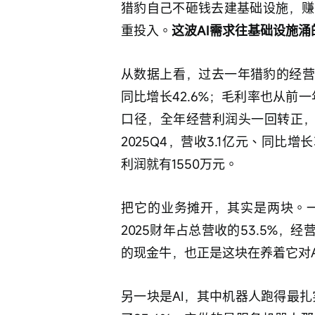
猎豹自己不砸钱去建基础设施，赚
重投入。
这波AI需求往基础设施
从数据上看，过去一年猎豹的经营情
同比增长42.6%；毛利率也从前一
口径，全年经营利润头一回转正，做到
2025Q4，营收3.1亿元、同比增
利润就有1550万元。
把它的业务摊开，其实是两块。
2025财年占总营收的53.5%，经
的现金牛，也正是这块在养着它对A
另一块是AI，其中机器人跑得最扎实