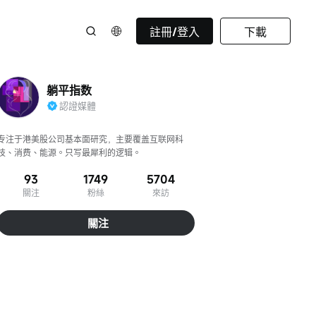
註冊/登入
下載
躺平指数
認證媒體
专注于港美股公司基本面研究，主要覆盖互联网科
技、消费、能源。只写最犀利的逻辑。
93
1749
5704
關注
粉絲
來訪
關注