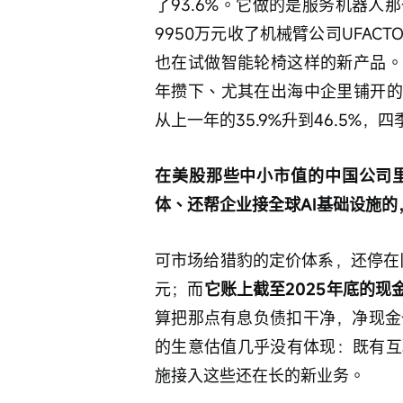
了93.6%。它做的是服务机器
9950万元收了机械臂公司UFAC
也在试做智能轮椅这样的新产品。
年攒下、尤其在出海中企里铺开的
从上一年的35.9%升到46.5%，四
在美股那些中小市值的中国公司
体、还帮企业接全球AI基础设施的
可市场给猎豹的定价体系，还停在旧
元；而
它账上截至2025年底的现
算把那点有息负债扣干净，净现金
的生意估值几乎没有体现：既有互
施接入这些还在长的新业务。