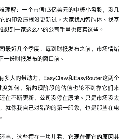
难理解：一个市值1.3亿美元的中概小盘股，没几
它的印象压根没更新过。大家找AI智能体、找基
难想到一家这么小的公司手里也攒着这些。
司最近几个季度，每到财报发布之前，市场情绪
下一份财报发布的窗口前。
的带动力，EasyClaw和EasyRouter这两个
进度如何，猎豹现阶段的估值也轮不到靠它们来
还在不断更新，公司没停在原地。只是市场没太
，就像我自己对猎豹的第一印象，也是那些在电
。
还高，这些摆在一块儿看，
它现在便宜的原因其