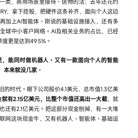
人那一类，商用场景里接待、送物的活；去年还花约
TORY，拿下控股，把硬件这条补齐，面向个人这边
再加上AI智能体、刚说的基础设施接入，还有多
全球中小客户网络。AI及相关业务的占比，已经
季度更是达到49.5%。
里，能同时做机器人、又有一款面向个人的智能
，本来就没几家
。
的时代。眼下公司股价4.1美元，总市值1.3亿美
金就有2.15亿美元，比整个市值还高出一大截
，就
也还有2.1亿美元。把这部分现金刨掉，有一大堆
联网这块现金牛，又有机器人、智能体、基础设