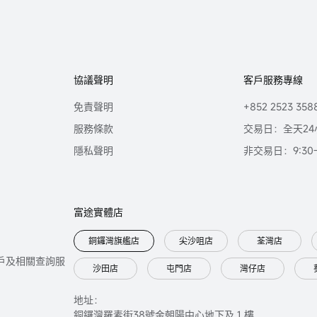
協議聲明
客戶服務專線
免責聲明
+852 2523 358
服務條款
交易日：全天24
隱私聲明
非交易日：9:30-2
富途實體店
銅鑼灣旗艦店
尖沙咀店
荃灣店
只提供開戶及相關查詢服
沙田店
屯門店
灣仔店
地址：
銅鑼灣羅素街38號金朝陽中心地下及 1 樓