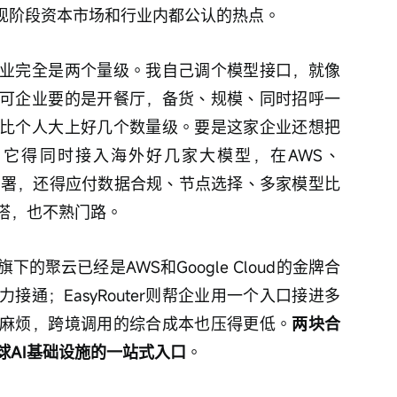
是现阶段资本市场和行业内都公认的热点。
业完全是两个量级。我自己调个模型接口，就像
可企业要的是开餐厅，备货、规模、同时招呼一
比个人大上好几个数量级。要是这家企业还想把
它得同时接入海外好几家大模型，在AWS、
上铺开部署，还得应付数据合规、节点选择、多家模型比
搭，也不熟门路。
的聚云已经是AWS和Google Cloud的金牌合
通；EasyRouter则帮企业用一个入口接进多
麻烦，跨境调用的综合成本也压得更低。
两块合
球AI基础设施的一站式入口
。