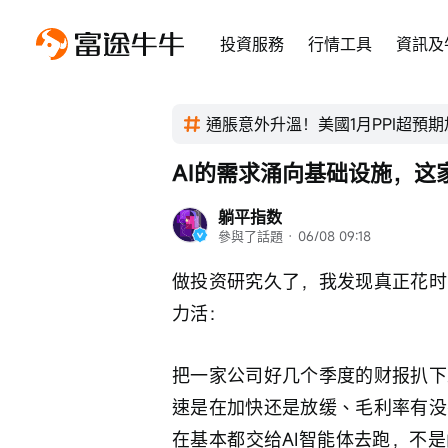
投資服務
行情工具
資訊及
通脹意外升溫！美國1月PPI超預期
AI的需求涌向基础设施，这
躺平指数
參與了話題
 · 
06/08 09:18
做投资研究久了，我发现真正花时
力活：
把一家公司好几个季度的财报扒下
速是在加快还是放缓、毛利率有没
在基本都交给AI智能体去跑，不