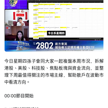
Loaded
:
Progress
:
取
0%
0%
消
/
播
靜
放
音
速
度
今日星期四孫子會同大家一起複盤本周市況，拆解
港股、美股、科技股、焦點板塊與資金流向，並整
理下周最值得關注的市場主線，幫助散戶在波動市
中看清方向。
00:00節目開始