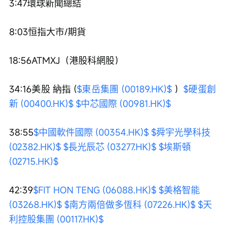
3:47環球新聞總結
8:03恒指大市/期貨
18:56ATMXJ（港股科網股）
34:16美股 納指 (
$東岳集團 (00189.HK)$
 ）
$硬蛋創
新 (00400.HK)$
$中芯國際 (00981.HK)$
38:55
$中國軟件國際 (00354.HK)$
$舜宇光學科技 
(02382.HK)$
$長光辰芯 (03277.HK)$
$埃斯頓 
(02715.HK)$
42:39
$FIT HON TENG (06088.HK)$
$美格智能 
(03268.HK)$
$南方兩倍做多恆科 (07226.HK)$
$天
利控股集團 (00117.HK)$