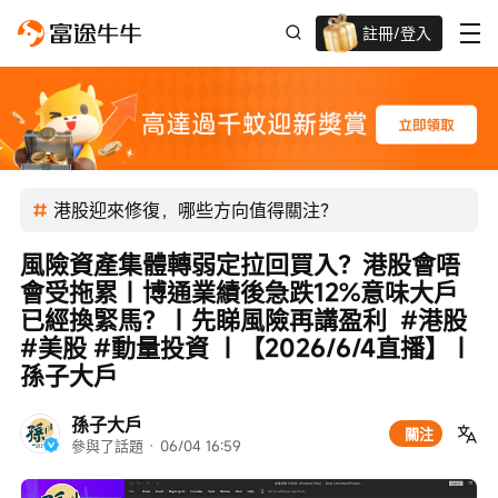
註冊/登入
新客限時
高達過千蚊獎賞
港股迎來修復，哪些方向值得關注？
風險資產集體轉弱定拉回買入？港股會唔
會受拖累｜博通業績後急跌12%意味大戶
已經換緊馬？｜先睇風險再講盈利  #港股 
#美股 #動量投資 ｜【2026/6/4直播】｜
孫子大戶
孫子大戶
關注
參與了話題
 · 
06/04 16:59