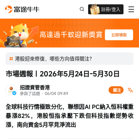
註冊/登入
迎新驚喜賞 股票/BTC等任你揀!
港股迎來修復，哪些方向值得關注？
市場週報｜2026年5月24日-5月30日
招證資管香港
關注
參與了話題
 · 
06/04 09:49
全球科技行情極致分化，聯想因AI PC納入恒科權重
暴漲82%，港股恒指承壓下跌但科技指數逆勢收
漲，南向資金5月罕見淨流出