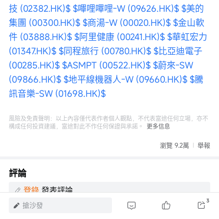
技 (02382.HK)$
$嗶哩嗶哩-W (09626.HK)$
$美的
集團 (00300.HK)$
$商湯-W (00020.HK)$
$金山軟
件 (03888.HK)$
$阿里健康 (00241.HK)$
$華虹宏力 
(01347.HK)$
$同程旅行 (00780.HK)$
$比亞迪電子 
(00285.HK)$
$ASMPT (00522.HK)$
$蔚來-SW 
(09866.HK)$
$地平線機器人-W (09660.HK)$
$騰
訊音樂-SW (01698.HK)$
風險及免責聲明：以上內容僅代表作者個人觀點，不代表富途任何立場，亦不
構成任何投資建議，富途對此不作任何保證與承諾。
更多信息
瀏覽 9.2萬
舉報
評論
登錄
發表評論
3
搶沙發