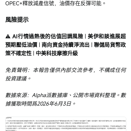
OPEC+釋放減產信號，油價存在反彈可能。
風險提示
⚠️ 
AI行情過熱後的估值回調風險
 | 
美伊和談進展超
預期壓低油價
 | 
南向資金持續淨流出
 | 
聯儲局貨幣政
策不確定性
 | 
中美科技摩擦升級
免責聲明：本報告僅供內部交流參考，不構成任何
投資建議。
數據來源：Alpha派數據庫、公開市場資料整理。數
據獲取時間爲2026年6月3日。