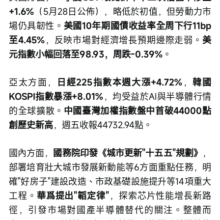
+1.6%
（5月28日公佈），略低於初值，但勞動力市
場仍具韌性。
美國10年期國債收益率全周下行11bp
至4.45%
，反映市場對經濟增長預期邊際走弱。
美
元指數小幅回落至98.93，周跌-0.39%
。
亞太方面，
日經225指數本週大漲+4.72%
，
韓國
KOSPI指數暴漲+8.01%
，均受益於AI與半導體行情
的全球擴散。
中國臺灣加權指數盤中首破44000點
創歷史新高
，週五收報44732.94點。
國內方面，
國務院印發《城市更新"十五五"規劃》
，
部署培育壯大城市發展新動能等6方面重點任務，明
確"好房子"建設改造、市政基礎設施提升等14項重大
工程。
華爲提出"韜定律"
，探索芯片性能增長新路
徑，引發市場對國產半導體替代的關注。整體而