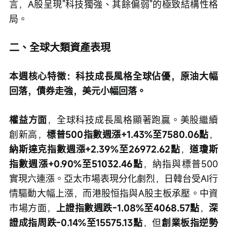
言，A股呈現"科技獨強、其餘偏弱"的極致結構性格
局。
二、全球大類資產表現
本週核心特徵：科技成長風格全球佔優，原油大幅
回落，債券走強，美元小幅回落。
權益方面
，全球科技成長風格顯著跑贏。美股繼續
創新高，
標普500指數週漲+1.43%至7580.06點
，
納斯達克指數週漲+2.39%至26972.62點
，
道瓊斯
指數週漲+0.90%至51032.46點
，納指與標普500
實現六連漲。亞太市場表現分化劇烈，日韓台受AI行
情驅動大幅上漲，而港股恒指與A股主板承壓。中資
市場方面，
上證指數週跌-1.08%至4068.57點
，
深
證成指周跌-0.14%至15575.13點
，但
創業板指逆勢