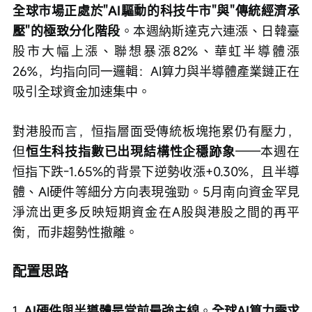
全球市場正處於"AI驅動的科技牛市"與"傳統經濟承
壓"的極致分化階段
。本週納斯達克六連漲、日韓臺
股市大幅上漲、聯想暴漲82%、華虹半導體漲
26%，均指向同一邏輯：AI算力與半導體產業鏈正在
吸引全球資金加速集中。
對港股而言，恒指層面受傳統板塊拖累仍有壓力，
但
恒生科技指數已出現結構性企穩跡象
——本週在
恒指下跌-1.65%的背景下逆勢收漲+0.30%，且半導
體、AI硬件等細分方向表現強勁。5月南向資金罕見
淨流出更多反映短期資金在A股與港股之間的再平
衡，而非趨勢性撤離。
配置思路
1. 
AI硬件與半導體是當前最強主線
。
全球AI算力需求