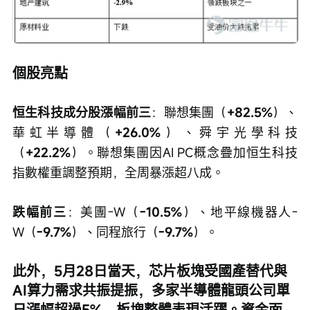
個股亮點
恒生科技成分股漲幅前三
：聯想集團（
+82.5%
）、
華虹半導體（
+26.0%
）、舜宇光學科技
（
+22.2%
）。聯想集團因AI PC概念疊加恒生科技
指數權重調整預期，全周暴漲超八成。
跌幅前三
：美團-W（
-10.5%
）、地平線機器人-
W（
-9.7%
）、同程旅行（
-9.7%
）。
此外，5月28日當天，芯片板塊受國產替代與
AI算力需求共振提振，多家半導體龍頭公司單
日漲幅超過5%，板塊整體表現活躍。資金面