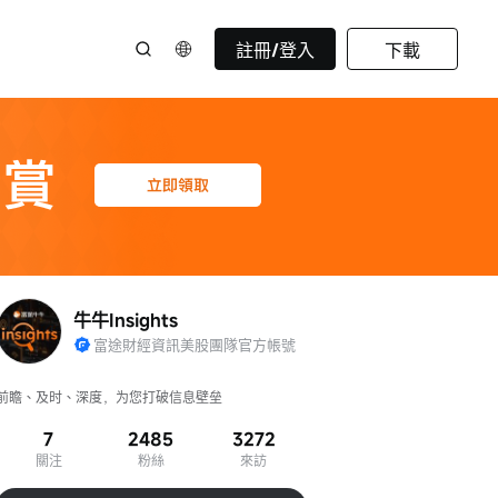
註冊/登入
下載
牛牛Insights
富途財經資訊美股團隊官方帳號
前瞻、及时、深度，为您打破信息壁垒
7
2485
3272
關注
粉絲
來訪