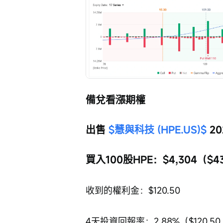
備兌看漲期權
出售 
$慧與科技 (HPE.US)$
 2
買入100股HPE：$4,304（$43.
收到的權利金：$120.50
4天投資回報率：2.88%（$120.50 ÷