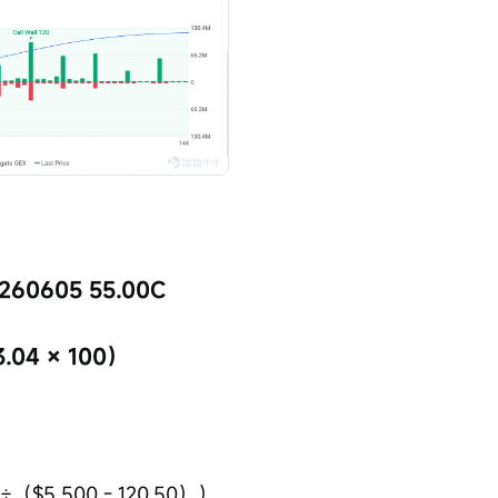
0260605 55.00C
04 × 100）
（$5,500 - 120.50））