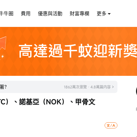
牛牛圈
費用
優惠與活動
財富專欄
更多
署？
1862萬次瀏覽 · 4.8萬篇内容
TC）、諾基亞（NOK）、甲骨文