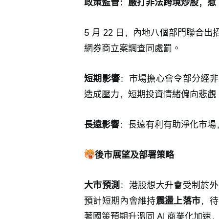
政策監管：嚴打非法跨境炒股，惹
5 月 22 日，內地八個部門聯
網券商立案調查同處罰。
短期影響
：市場擔心會令部分經非
造成壓力，短期投資情緒偏向悲觀
長遠影響
：長遠有利有助淨化市場
後市展望及部署策略
大市預測
：港股想大升會受制於外
預計短期內會維持
震盪上落市
，待
著國策預期升溫同 AI 商業化加