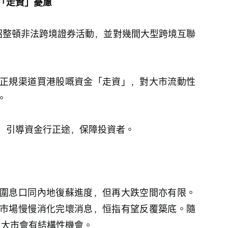
「走資」憂慮
合出招整頓非法跨境證券活動，並對幾間大型跨境互聯
正規渠道買港股嘅資金「走資」，對大市流動性
。
，引導資金行正途，保障投資者。
圍息口同內地復蘇進度，但再大跌空間亦有限。
市場慢慢消化完壞消息，恒指有望反覆築底。隨
速，大市會有結構性機會。