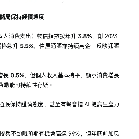
儲局保持謹慎態度
E（個人消費支出）物價指數按年升 
3.8%
，創 2023 
格急升 
5.5%
，住屋通脹亦持續高企，反映通脹
增長 
0.5%
，但個人收入基本持平，顯示消費增長
費動能可持續性存疑。
脹保持謹慎態度，甚至有聲音指 AI 提高生產力
息按兵不動嘅預期有機會高達 99%，但年底前加息