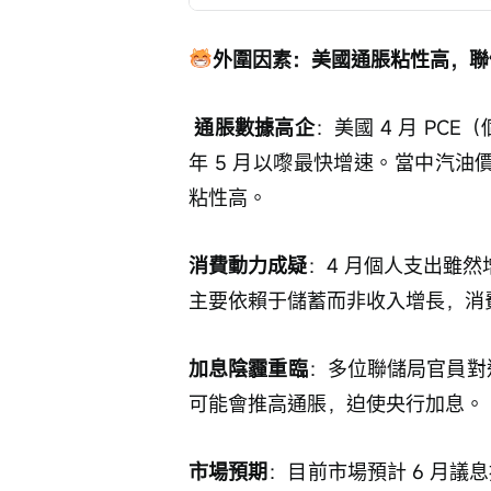
外圍因素：美國通脹粘性高，聯
通脹數據高企
：美國 4 月 PC
年 5 月以嚟最快增速。當中汽油價
粘性高。
消費動力成疑
：4 月個人支出雖然
主要依賴于儲蓄而非收入增長，消
加息陰霾重臨
：多位聯儲局官員對通
可能會推高通脹，迫使央行加息。
市場預期
：目前市場預計 6 月議