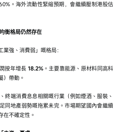
近 60%。海外流動性緊縮預期，會繼續壓制港股估
均衡格局仍然存在
工業強、消費弱」嘅格局：
潤按年增長 
18.2%
。主要靠能源、原材料同高科
屬）帶動。
、終端消費息息相關嘅行業（例如煙酒、服裝、
足同地產弱勢嘅拖累未完。市場期望國內會繼續
存在不確定性。