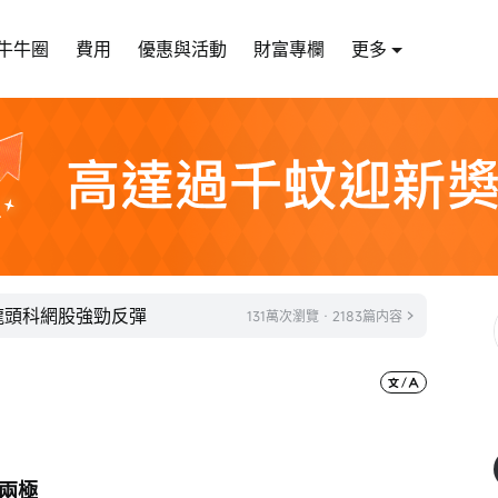
牛牛圈
費用
優惠與活動
財富專欄
更多
！龍頭科網股強勁反彈
131萬次瀏覽 · 2183篇内容
兩極