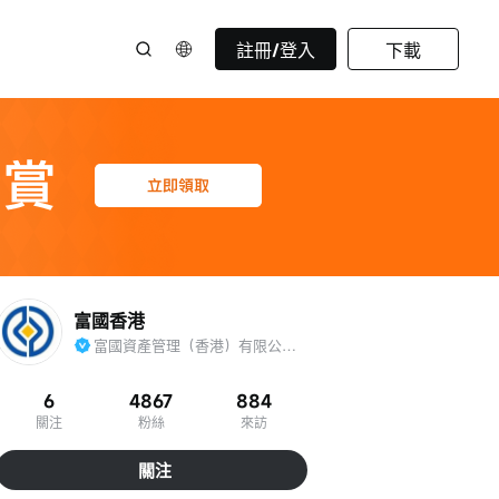
註冊/登入
下載
富國香港
富國資產管理（香港）有限公司官方賬號
6
4867
884
關注
粉絲
來訪
關注