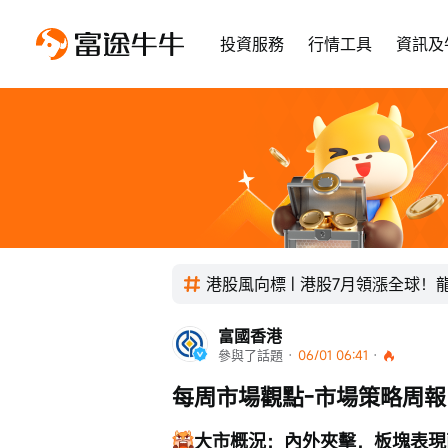
投資服務
行情工具
資訊及
港股風向標 | 港股7月領漲全球
富國香港
參與了話題
 · 
06/01 06:41
 · 
每周市場觀點-市場策略周報
大市概況：內外夾擊，板塊表現