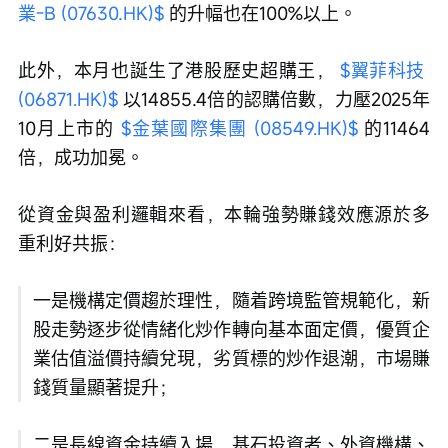
業-B (07630.HK)$
 的升幅也在100%以上。
此外，本月也誕生了港股歷史超購王， 
$翼菲科技 
(06871.HK)$
 以14855.4倍的認購倍數，力壓2025年
10月上市的 
$金葉國際集團 (08549.HK)$
 的11464
倍，成功加冕。
從資金與盈利邏輯來看，本輪強勢賺錢效應源於多
重利好共振：
一是機構定價趨於理性，隨着跨境監管規範化，新
股走勢逐步從情緒化炒作轉向基本面定價，優質企
業估值溢價持續兌現，劣質標的炒作退潮，市場賺
錢質量顯著提升；
二是長線資金持續入場，基石投資者、外資機構、