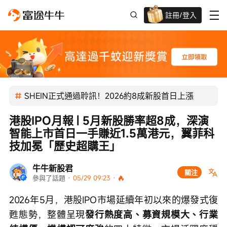
註冊/登入
迎新驚喜賞 股票/BTC等任你揀!
SHEIN正式通過聆訊！2026約8成新股首日上漲
港股IPO月報 | 5月新股勝率超8成，深演
智能上市首日一手賺近1.5萬港元，翼菲科
技加冕「歷史超購王」
牛牛新股君
關注
參與了話題
 · 
05/29 09:23
 · 
2026年5月，港股IPO市場延續年初以來的爆發式復
甦態勢，整體呈現
發行熱度高、募資規模大、行業