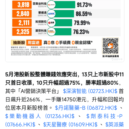
5月港股新股整體賺錢效應突出，13只上市新股中11
只首日收漲，10只升幅超過75%，勝率超過80%
，
其中「AI營銷決策平台」 
$深演智能 (02723.HK)$
 首
日飆升近266%，一手賺14750港元，升幅和回報均
位居本月新股榜首。 
$丹諾醫藥-B (06872.HK)$
 、 
$樂動機器人 (01236.HK)$
 、 
$劑泰科技-P 
(07666.HK)$
 、 
$天星醫療 (01609.HK)$
 、 
$英派藥