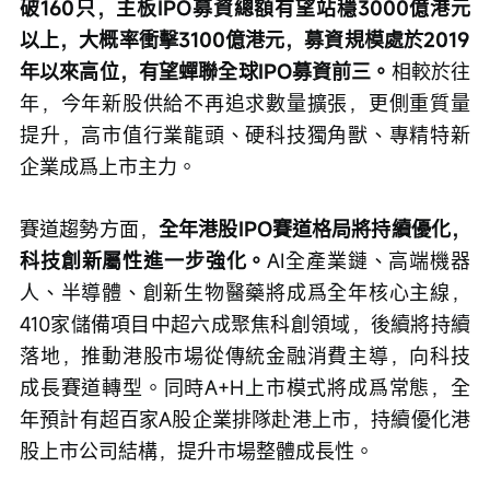
破160只，主板IPO募資總額有望站穩3000億港元
以上，大概率衝擊3100億港元，募資規模處於2019
年以來高位，有望蟬聯全球IPO募資前三。
相較於往
年，今年新股供給不再追求數量擴張，更側重質量
提升，高市值行業龍頭、硬科技獨角獸、專精特新
企業成爲上市主力。
賽道趨勢方面，
全年港股IPO賽道格局將持續優化，
科技創新屬性進一步強化。
AI全產業鏈、高端機器
人、半導體、創新生物醫藥將成爲全年核心主線，
410家儲備項目中超六成聚焦科創領域，後續將持續
落地，推動港股市場從傳統金融消費主導，向科技
成長賽道轉型。同時A+H上市模式將成爲常態，全
年預計有超百家A股企業排隊赴港上市，持續優化港
股上市公司結構，提升市場整體成長性。