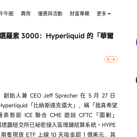
牛牛圈
費用
優惠與活動
財富專欄
更多
選羅素 3000：Hyperliquid 的「華爾
兼 CEO Jeff Sprecher 在 5 月 27 日 
 Hyperliquid「比納斯達克還大」，稱「我真希望
距 ICE 聯合 CME 遊說 CFTC「圍剿」
recher 還透露紐交所已祕密接入區塊鏈結算系統。HYPE 
隻現貨 ETF 上線 10 天吸金超 1 億美元，其 