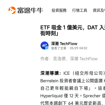
投資服務
行情工具
資訊及
ETF 吸金 1 億美元，DAT 入
街時刻」
深潮 TechFlow
發表了文章
 · 
05/29 04:02
作者：克洛德，深潮 TechFlow
深潮導讀：
ICE（紐交所母公司）創始人
Bernstein 投資者會議上公開盛讚
自己更年輕能親自下場」。這番表態
Hyperliquid 僅 12 天。Sp
代幣本週創下 64 美元歷史新高，兩