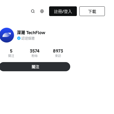
註冊/登入
下載
深潮 TechFlow
認證媒體
5
3574
8973
關注
粉絲
來訪
關注