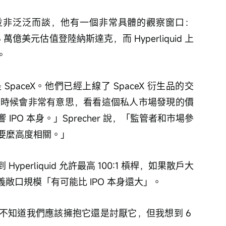
uid 的關注並非泛泛而談，他有一個非常具體的觀察窗口：
.75 萬億美元估值登陸納斯達克，而 Hyperliquid 上
。
paceX。他們已經上線了 SpaceX 衍生品的交
正式定價的時候會非常有意思，看看這個私人市場發現的價
PO 本身。」Sprecher 說，「監管者和市場參
要麼高度相關。」
erliquid 允許最高 100:1 槓桿，如果散戶大
名義敞口規模「有可能比 IPO 本身還大」。
不知道我們應該擁抱它還是討厭它，但我想到 6 