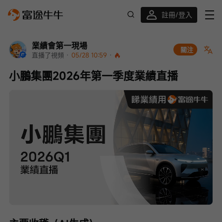
註冊/登入
迎新驚喜賞 股票/BTC等任你揀!
業績會第一現場
關注
直播了視頻
 · 
05/28 10:59
 · 
小鵬集團2026年第一季度業績直播
Loaded
:
Progress
:
取
0%
0%
消
/
播
靜
放
音
速
度