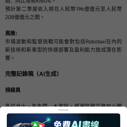
間，同比增長約60%。
預計第二季度收入將在人民幣196億億元至人民幣
208億億元之間。
風險：
市場波動和監管挑戰可能會對包括Robotaxi在內的
新技術和新車型的快速部署及盈利能力造成潛在影
響。
完整記錄稿（AI生成）
接線員
各位女士、先生們，大家好。感謝您撥冗參加小鵬
汽車2026年第一季度業績電話會議。[操作員說明] 
本次電話會議正在錄音。現在我將會議交予本次會