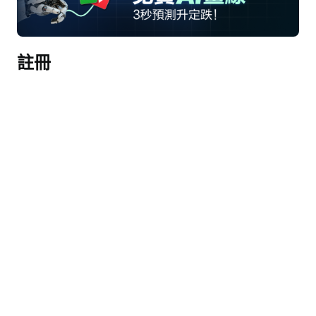
議主持人、公司投資者關係與資本市場負責人Alex 
Xie先生。Alex Xie，請您開始。
註冊
Alex Xie
謝謝大家。各位好，歡迎參加小鵬汽車2026年第一
季度業績電話會議。我們的財務和運營業績已於今
日早些時候通過新聞通訊社發佈，並已上線。您也
可以訪問我們官網ir.xiaopeng.com的投資者關係板
塊查看業績新聞稿。今天參會的管理層成員包括：
聯合創始人、董事長兼首席執行官Xiaopeng先生；
副董事長兼總裁Brian Gu博士；副總裁Charles 
Zhang先生；財務與會計副總裁James Wu先生；以
及本人。
管理層將首先進行開場陳述，電話會議將以問答環