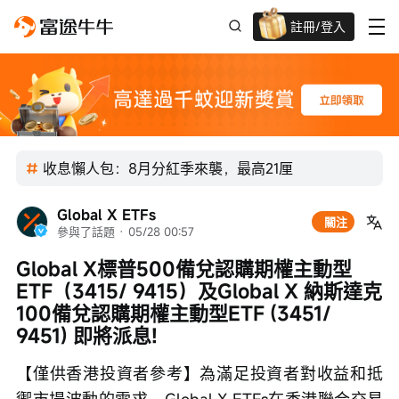
註冊/登入
迎新驚喜賞 股票/BTC等任你揀!
收息懶人包：8月分紅季來襲，最高21厘
Global X ETFs
關注
參與了話題
 · 
05/28 00:57
Global X標普500備兌認購期權主動型
ETF（3415/ 9415）及Global X 納斯達克
100備兌認購期權主動型ETF (3451/ 
9451) 即將派息!
【僅供香港投資者參考】為滿足投資者對收益和抵