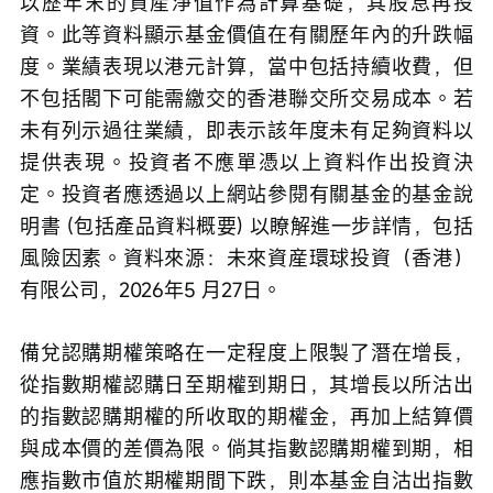
以歷年末的資産淨值作為計算基礎，其股息再投
資。此等資料顯示基金價值在有關歷年內的升跌幅
度。業績表現以港元計算，當中包括持續收費，但
不包括閣下可能需繳交的香港聯交所交易成本。若
未有列示過往業績，即表示該年度未有足夠資料以
提供表現。投資者不應單憑以上資料作出投資決
定。投資者應透過以上網站參閱有關基金的基金說
明書 (包括產品資料概要) 以瞭解進一步詳情，包括
風險因素。資料來源：未來資産環球投資（香港）
有限公司，2026年5 月27日。
備兌認購期權策略在一定程度上限製了潛在增長，
從指數期權認購日至期權到期日，其增長以所沽出
的指數認購期權的所收取的期權金，再加上結算價
與成本價的差價為限。倘其指數認購期權到期，相
應指數市值於期權期間下跌，則本基金自沽出指數